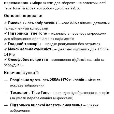
перепаювання мікросхеми
для збереження автентичності
True Tone та коректної роботи дисплея з iOS.
Основні переваги:
✔
Висока якість зображення
– клас AAA з чіткими деталями
та насиченими кольорами
✔
Підтримка True Tone
– можливість переносу мікросхеми
для збереження оригінальних параметрів
✔
Гладкий тачскрін
– швидке реагування без затримок
✔
Максимальна сумісність
– ідеально підходить для iPhone
14 Pro
✔
Олеофобне покриття
– зменшення відбитків пальців та
забруднень
Ключові функції:
Роздільна здатність 2556×1179 пікселів
– чітке та
яскраве зображення
Технологія True Tone
– природне відображення кольорів
(за умови перепаювання мікросхеми)
Підтримка високої частоти оновлення
– плавне
зображення