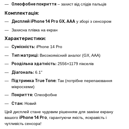
Олеофобне покриття
– захист від слідів пальців
Комплектація:
Дисплей iPhone 14 Pro GX, AAA
у зборі з сенсором
Захисна плівка на екран
Характеристики:
Сумісність:
iPhone 14 Pro
Тип матриці:
Високоякісний аналог (GX, AAA)
Роздільна здатність:
2556×1179 пікселів
Діагональ:
6.1"
Підтримка True Tone:
Так (потрібне перепаювання
мікросхеми)
Покриття:
Олеофобне
Стан:
Новий
Цей дисплей стане чудовим рішенням для заміни екрану
вашого
iPhone 14 Pro
, гарантуючи якість, яскравість і
чутливість сенсора!