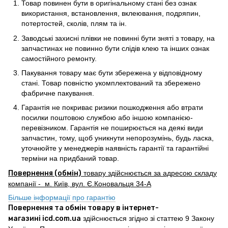
Товар повинен бути в оригінальному стані без ознак
використання, встановлення, вклеювання, подряпин,
потертостей, сколів, плям та ін.
Заводські захисні плівки не повинні бути зняті з товару, на
запчастинах не повинно бути слідів клею та інших ознак
самостійного ремонту.
Пакування товару має бути збережена у відповідному
стані. Товар повністю укомплектований та збережено
фабричне пакування.
Гарантія не покриває ризики пошкодження або втрати
посилки поштовою службою або іншою компанією-
перевізником. Гарантія не поширюється на деякі види
запчастин, тому, щоб уникнути непорозумінь, будь ласка,
уточнюйте у менеджерів наявність гарантії та гарантійні
терміни на придбаний товар.
Повернення (обмін)
товару здійснюється за адресою складу
компанії - м. Київ, вул. Є.Коновальця 34-А
Більше інформації про гарантію
Повернення та обмін товару в інтернет-
магазині icd.com.ua
здійснюється згідно зі статтею 9 Закону