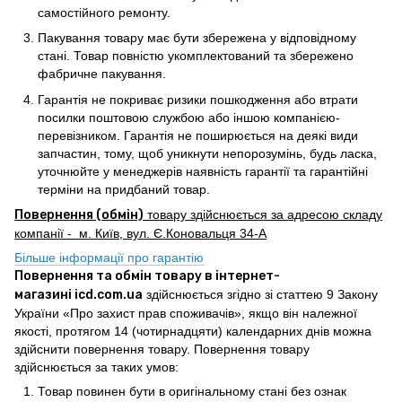
самостійного ремонту.
Пакування товару має бути збережена у відповідному
стані. Товар повністю укомплектований та збережено
фабричне пакування.
Гарантія не покриває ризики пошкодження або втрати
посилки поштовою службою або іншою компанією-
перевізником. Гарантія не поширюється на деякі види
запчастин, тому, щоб уникнути непорозумінь, будь ласка,
уточнюйте у менеджерів наявність гарантії та гарантійні
терміни на придбаний товар.
Повернення (обмін)
товару здійснюється за адресою складу
компанії - м. Київ, вул. Є.Коновальця 34-А
Більше інформації про гарантію
Повернення та обмін товару в інтернет-
магазині icd.com.ua
здійснюється згідно зі статтею 9 Закону
України «Про захист прав споживачів», якщо він належної
якості, протягом 14 (чотирнадцяти) календарних днів можна
здійснити повернення товару. Повернення товару
здійснюється за таких умов:
Товар повинен бути в оригінальному стані без ознак