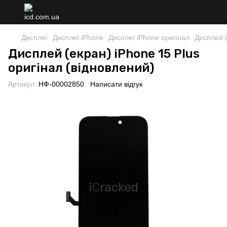
Дисплеї
Дисплеї iPhone
Дисплеї iPhone оригінал
Дисплей (
Дисплей (екран) iPhone 15 Plus
оригінал (відновлений)
Артикул:
НФ-00002850
Написати відгук