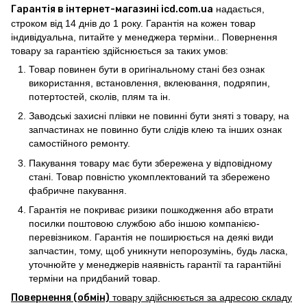
Гарантія в інтернет-магазині icd.com.ua
надається,
строком від 14 днів до 1 року. Гарантія на кожен товар
індивідуальна, питайте у менеджера терміни.. Повернення
товару за гарантією здійснюється за таких умов:
Товар повинен бути в оригінальному стані без ознак
використання, встановлення, вклеювання, подряпин,
потертостей, сколів, плям та ін.
Заводські захисні плівки не повинні бути зняті з товару, на
запчастинах не повинно бути слідів клею та інших ознак
самостійного ремонту.
Пакування товару має бути збережена у відповідному
стані. Товар повністю укомплектований та збережено
фабричне пакування.
Гарантія не покриває ризики пошкодження або втрати
посилки поштовою службою або іншою компанією-
перевізником. Гарантія не поширюється на деякі види
запчастин, тому, щоб уникнути непорозумінь, будь ласка,
уточнюйте у менеджерів наявність гарантії та гарантійні
терміни на придбаний товар.
Повернення (обмін)
товару здійснюється за адресою складу