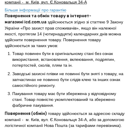
компанії - м. Київ, вул. Є.Коновальця 34-А
Більше інформації про гарантію
Повернення та обмін товару в інтернет-
магазині icd.com.ua
здійснюється згідно зі статтею 9 Закону
України «Про захист прав споживачів», якщо він належної
якості, протягом 14 (чотирнадцяти) календарних днів можна
здійснити повернення товару. Повернення товару
здійснюється за таких умов:
Товар повинен бути в оригінальному стані без ознак
використання, встановлення, вклеювання, подряпин,
потертостей, сколів, плям та ін.
Заводські захисні плівки не повинні бути зняті з товару, на
запчастинах не повинно бути слідів клею та інших ознак
самостійного ремонту.
Пакування товару має бути збережена у відповідному
стані. Товар повністю укомплектований та збережено
фабричне пакування.
Повернення (обмін)
товару здійснюється за адресою складу
компанії - м. Київ, вул. Є.Коновальця 34-А, або за допомогою
логістичної компанії Нова Пошта (за тарифами перевізника).