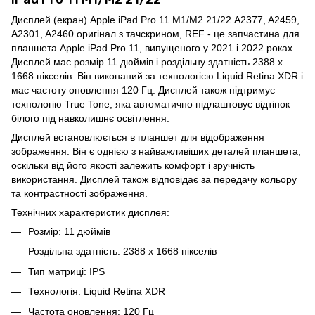
Дисплей (екран) Apple iPad Pro 11 M1/M2 21/22 A2377, A2459,
A2301, A2460 оригінал з тачскрином, REF - це запчастина для
планшета Apple iPad Pro 11, випущеного у 2021 і 2022 роках.
Дисплей має розмір 11 дюймів і роздільну здатність 2388 x
1668 пікселів. Він виконаний за технологією Liquid Retina XDR і
має частоту оновлення 120 Гц. Дисплей також підтримує
технологію True Tone, яка автоматично підлаштовує відтінок
білого під навколишнє освітлення.
Дисплей встановлюється в планшет для відображення
зображення. Він є однією з найважливіших деталей планшета,
оскільки від його якості залежить комфорт і зручність
використання. Дисплей також відповідає за передачу кольору
та контрастності зображення.
Технічних характеристик дисплея:
Розмір: 11 дюймів
Роздільна здатність: 2388 x 1668 пікселів
Тип матриці: IPS
Технологія: Liquid Retina XDR
Частота оновлення: 120 Гц