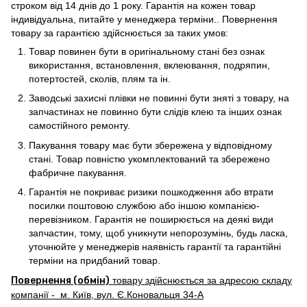
строком від 14 днів до 1 року. Гарантія на кожен товар
індивідуальна, питайте у менеджера терміни.. Повернення
товару за гарантією здійснюється за таких умов:
Товар повинен бути в оригінальному стані без ознак
використання, встановлення, вклеювання, подряпин,
потертостей, сколів, плям та ін.
Заводські захисні плівки не повинні бути зняті з товару, на
запчастинах не повинно бути слідів клею та інших ознак
самостійного ремонту.
Пакування товару має бути збережена у відповідному
стані. Товар повністю укомплектований та збережено
фабричне пакування.
Гарантія не покриває ризики пошкодження або втрати
посилки поштовою службою або іншою компанією-
перевізником. Гарантія не поширюється на деякі види
запчастин, тому, щоб уникнути непорозумінь, будь ласка,
уточнюйте у менеджерів наявність гарантії та гарантійні
терміни на придбаний товар.
Повернення (обмін)
товару здійснюється за адресою складу
компанії - м. Київ, вул. Є.Коновальця 34-А