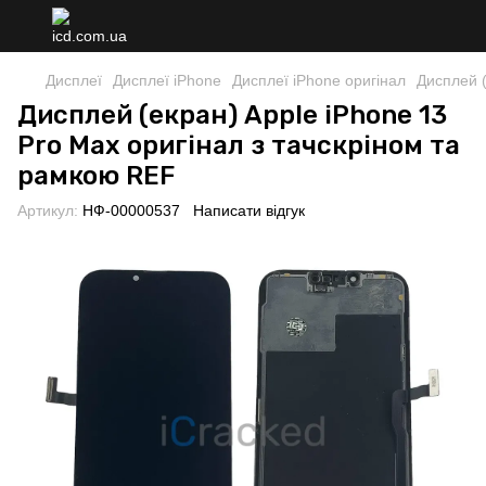
Дисплеї
Дисплеї iPhone
Дисплеї iPhone оригінал
Дисплей (
Дисплей (екран) Apple iPhone 13
Pro Max оригінал з тачскріном та
рамкою REF
Артикул:
НФ-00000537
Написати відгук