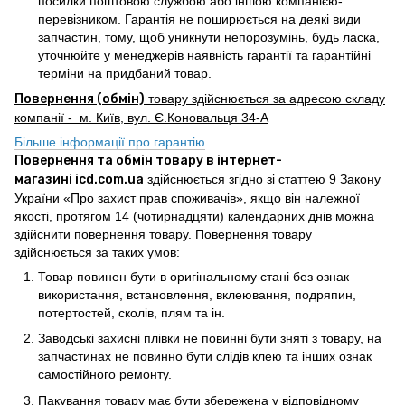
посилки поштовою службою або іншою компанією-
перевізником. Гарантія не поширюється на деякі види
запчастин, тому, щоб уникнути непорозумінь, будь ласка,
уточнюйте у менеджерів наявність гарантії та гарантійні
терміни на придбаний товар.
Повернення (обмін)
товару здійснюється за адресою складу
компанії - м. Київ, вул. Є.Коновальця 34-А
Більше інформації про гарантію
Повернення та обмін товару в інтернет-
магазині icd.com.ua
здійснюється згідно зі статтею 9 Закону
України «Про захист прав споживачів», якщо він належної
якості, протягом 14 (чотирнадцяти) календарних днів можна
здійснити повернення товару. Повернення товару
здійснюється за таких умов:
Товар повинен бути в оригінальному стані без ознак
використання, встановлення, вклеювання, подряпин,
потертостей, сколів, плям та ін.
Заводські захисні плівки не повинні бути зняті з товару, на
запчастинах не повинно бути слідів клею та інших ознак
самостійного ремонту.
Пакування товару має бути збережена у відповідному