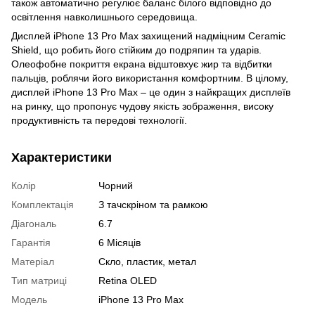
також автоматично регулює баланс білого відповідно до
освітлення навколишнього середовища.
Дисплей iPhone 13 Pro Max захищений надміцним Ceramic
Shield, що робить його стійким до подряпин та ударів.
Олеофобне покриття екрана відштовхує жир та відбитки
пальців, роблячи його використання комфортним. В цілому,
дисплей iPhone 13 Pro Max – це один з найкращих дисплеїв
на ринку, що пропонує чудову якість зображення, високу
продуктивність та передові технології.
Характеристики
Колір
Чорний
Комплектація
З тачскріном та рамкою
Діагональ
6.7
Гарантія
6 Місяців
Матеріал
Скло, пластик, метал
Тип матриці
Retina OLED
Модель
iPhone 13 Pro Max