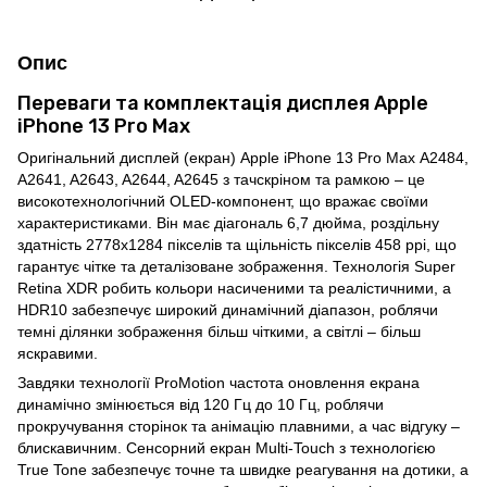
Опис
Переваги та комплектація дисплея Apple
iPhone 13 Pro Max
Оригінальний дисплей (екран) Apple iPhone 13 Pro Max A2484,
A2641, A2643, A2644, A2645 з тачскріном та рамкою – це
високотехнологічний OLED-компонент, що вражає своїми
характеристиками. Він має діагональ 6,7 дюйма, роздільну
здатність 2778x1284 пікселів та щільність пікселів 458 ppi, що
гарантує чітке та деталізоване зображення. Технологія Super
Retina XDR робить кольори насиченими та реалістичними, а
HDR10 забезпечує широкий динамічний діапазон, роблячи
темні ділянки зображення більш чіткими, а світлі – більш
яскравими.
Завдяки технології ProMotion частота оновлення екрана
динамічно змінюється від 120 Гц до 10 Гц, роблячи
прокручування сторінок та анімацію плавними, а час відгуку –
блискавичним. Сенсорний екран Multi-Touch з технологією
True Tone забезпечує точне та швидке реагування на дотики, а