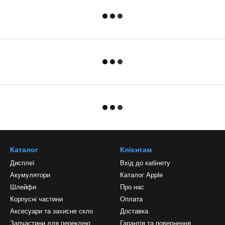
Каталог
Клієнтам
Дисплеї
Вхід до кабінету
Акумулятори
Каталог Apple
Шлейфи
Про нас
Корпусні частини
Оплата
Аксесуари та захисне скло
Доставка
Запчастини для переклею
Гарантія та повернення