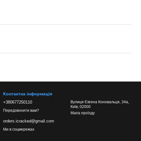
Контактна інформація
+380677250110
Вулиця Євгена Коновальця, 34а,
Київ, 02000
Передзвонити вам?
Мапа проїзду
orders.icracked@gmail.com
Ми в соцмережах