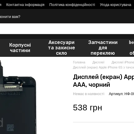
я
Контактна інформація
Політика конфіденційності
Угода користувача
вонити вам?
Аксесуари
Запчастини
І
Корпусні
та захисне
для
частини
скло
переклею
о
Головна
Дисплеї
Дисплеї iPhon
Дисплей (екран) Apple iPhone 6S з тачс
Дисплей (екран) App
AAA, чорний
Немає в наявності
Артикул: НФ-
538 грн