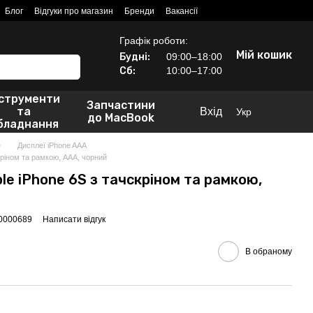
Блог
Відгуки про магазин
Бренди
Вакансії
Графік роботи:
Мій кошик
Будні:
09:00–18:00
Сб:
10:00–17:00
нструменти
Запчастини
та
Вхід
Укр
до MacBook
бладнання
e
Дисплеї iPhone AAA
кріном та рамкою, AAA, чорний
le iPhone 6S з тачскріном та рамкою,
00000689
Написати відгук
В обраному