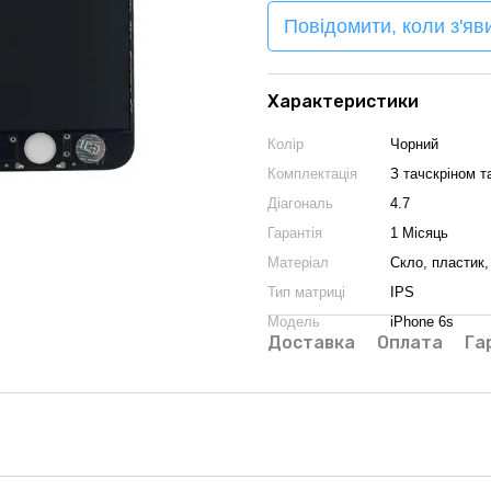
Повідомити, коли з'яв
Характеристики
Колір
Чорний
Комплектація
З тачскріном 
Діагональ
4.7
Гарантія
1 Місяць
Матеріал
Скло, пластик,
Тип матриці
IPS
Модель
iPhone 6s
Доставка
Оплата
Га