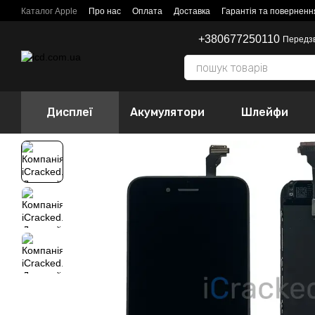
Перейти до основного контенту
Каталог Apple
Про нас
Оплата
Доставка
Гарантія та поверненн
+380677250110
Передз
Дисплеї
Акумулятори
Шлейфи