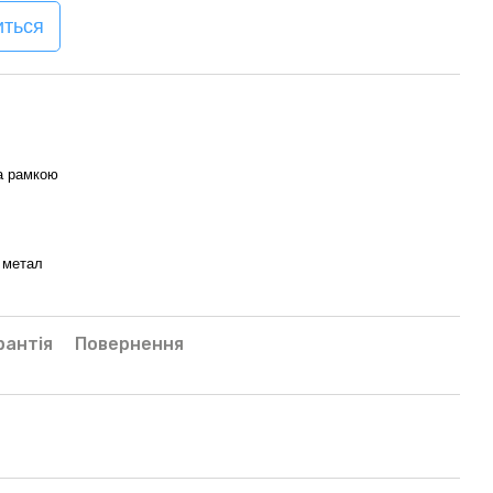
иться
та рамкою
 метал
рантія
Повернення