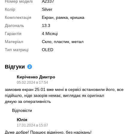
Номер моделі
A2337
Колір
Silver
Комплектація
Екран, рамка, кришка
Діагональ
13.3
Гарантія
4 Місяці
Матеріал
Скло, пластик, метал
Тип матриці
OLED
Відгуки
2
Киріченко Дмитро
05.02.2024 в 17:54
замовив екран 25.01 вже мені в сервісі встановили його, все
підійшло, ніде зазорів немає, виглядає як оригінал
дякую за оперативність
Відповісти
Юлія
17.01.2024 в 15:07
Дуже добре! Працює відмінно, без нарікань!