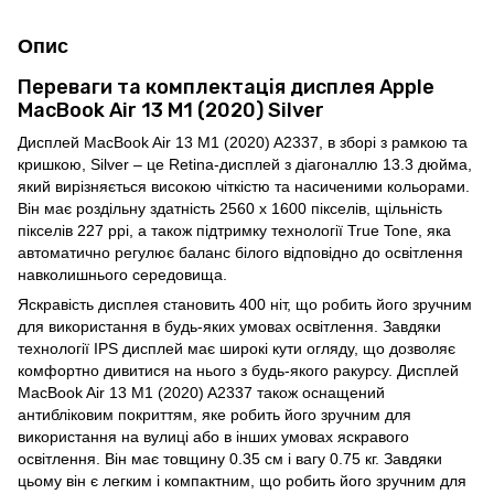
Опис
Переваги та комплектація дисплея Apple
MacBook Air 13 M1 (2020) Silver
Дисплей MacBook Air 13 M1 (2020) A2337, в зборі з рамкою та
кришкою, Silver – це Retina-дисплей з діагоналлю 13.3 дюйма,
який вирізняється високою чіткістю та насиченими кольорами.
Він має роздільну здатність 2560 x 1600 пікселів, щільність
пікселів 227 ppi, а також підтримку технології True Tone, яка
автоматично регулює баланс білого відповідно до освітлення
навколишнього середовища.
Яскравість дисплея становить 400 ніт, що робить його зручним
для використання в будь-яких умовах освітлення. Завдяки
технології IPS дисплей має широкі кути огляду, що дозволяє
комфортно дивитися на нього з будь-якого ракурсу. Дисплей
MacBook Air 13 M1 (2020) A2337 також оснащений
антибліковим покриттям, яке робить його зручним для
використання на вулиці або в інших умовах яскравого
освітлення. Він має товщину 0.35 см і вагу 0.75 кг. Завдяки
цьому він є легким і компактним, що робить його зручним для