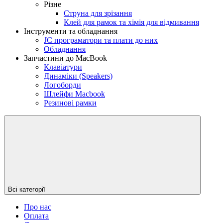
Різне
Струна для зрізання
Клей для рамок та хімія для відмивання
Інструменти та обладнання
JC програматори та плати до них
Обладнання
Запчастини до MacBook
Клавіатури
Динаміки (Speakers)
Логоборди
Шлейфи Macbook
Резинові рамки
Всі категорії
Про нас
Оплата