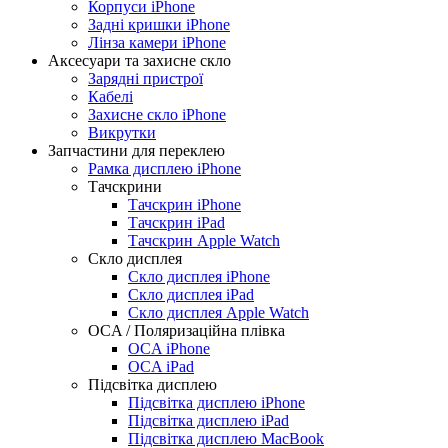
Корпуси iPhone
Задні кришки iPhone
Лінза камери iPhone
Аксесуари та захисне скло
Зарядні пристрої
Кабелі
Захисне скло iPhone
Викрутки
Запчастини для переклею
Рамка дисплею iPhone
Тачскрини
Тачскрин iPhone
Тачскрин iPad
Тачскрин Apple Watch
Скло дисплея
Скло дисплея iPhone
Скло дисплея iPad
Скло дисплея Apple Watch
OCA / Поляризаційна плівка
OCA iPhone
OCA iPad
Підсвітка дисплею
Підсвітка дисплею iPhone
Підсвітка дисплею iPad
Підсвітка дисплею MacBook