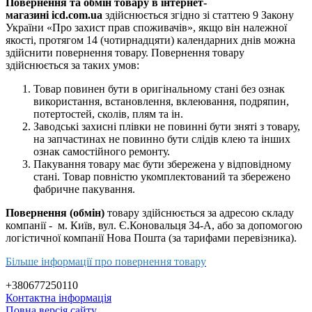
Повернення та обмін товару в інтернет-
магазині icd.com.ua
здійснюється згідно зі статтею 9 Закону
України «Про захист прав споживачів», якщо він належної
якості, протягом 14 (чотирнадцяти) календарних днів можна
здійснити повернення товару. Повернення товару
здійснюється за таких умов:
Товар повинен бути в оригінальному стані без ознак
використання, встановлення, вклеювання, подряпин,
потертостей, сколів, плям та ін.
Заводські захисні плівки не повинні бути зняті з товару,
на запчастинах не повинно бути слідів клею та інших
ознак самостійного ремонту.
Пакування товару має бути збережена у відповідному
стані. Товар повністю укомплектований та збережено
фабричне пакування.
Повернення (обмін)
товару здійснюється за адресою складу
компанії - м. Київ, вул. Є.Коновальця 34-А, або за допомогою
логістичної компанії Нова Пошта (за тарифами перевізника).
Більше інформації про повернення товару
+380677250110
Контактна інформація
Повна версія сайту