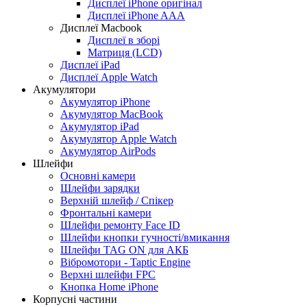
Дисплеї iPhone оригінал
Дисплеї iPhone AAA
Дисплеї Macbook
Дисплеї в зборі
Матриця (LCD)
Дисплеї iPad
Дисплеї Apple Watch
Акумулятори
Акумулятор iPhone
Акумулятор MacBook
Акумулятор iPad
Акумулятор Apple Watch
Акумулятор AirPods
Шлейфи
Основні камери
Шлейфи зарядки
Верхній шлейф / Спікер
Фронтальні камери
Шлейфи ремонту Face ID
Шлейфи кнопки гучності/вмикання
Шлейфи TAG ON для АКБ
Вібромотори - Taptic Engine
Верхні шлейфи FPC
Кнопка Home iPhone
Корпусні частини