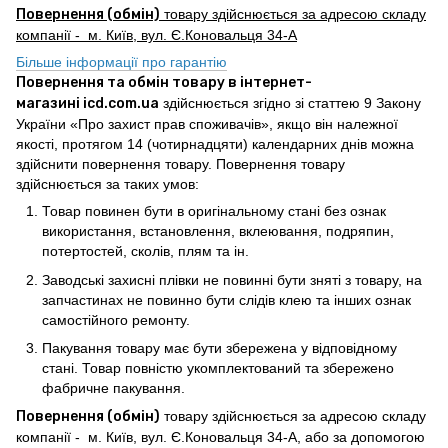
Повернення (обмін)
товару здійснюється за адресою складу
компанії - м. Київ, вул. Є.Коновальця 34-А
Більше інформації про гарантію
Повернення та обмін товару в інтернет-
магазині icd.com.ua
здійснюється згідно зі статтею 9 Закону
України «Про захист прав споживачів», якщо він належної
якості, протягом 14 (чотирнадцяти) календарних днів можна
здійснити повернення товару. Повернення товару
здійснюється за таких умов:
Товар повинен бути в оригінальному стані без ознак
використання, встановлення, вклеювання, подряпин,
потертостей, сколів, плям та ін.
Заводські захисні плівки не повинні бути зняті з товару, на
запчастинах не повинно бути слідів клею та інших ознак
самостійного ремонту.
Пакування товару має бути збережена у відповідному
стані. Товар повністю укомплектований та збережено
фабричне пакування.
Повернення (обмін)
товару здійснюється за адресою складу
компанії - м. Київ, вул. Є.Коновальця 34-А, або за допомогою