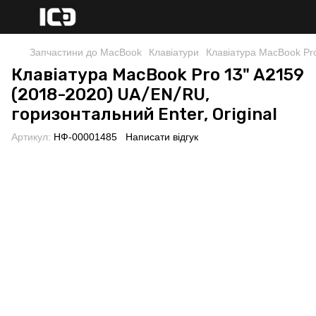
Запчастини до MacBook
Клавіатури
Клавіатура MacBook Pro
Клавіатура MacBook Pro 13" A2159
(2018-2020) UA/EN/RU,
горизонтальний Enter, Original
Артикул:
НФ-00001485
Написати відгук