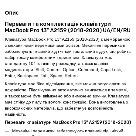
Опис
Переваги та комплектація клавіатури
MacBook Pro 13" A2159 (2018-2020) UA/EN/RU
Клавіатура MacBook Pro 13" A2159 (2018-2020) є мембранною
з механічними перемикачами Scissor. Механічні перемикачі
забезпечують плавний хід і чіткий тактильний відгук, що робить
набір тексту комфортним і приємним. Клавіатура має
стандартну 104-клавішну розкладку, а також клавіші-
модифікатори: Shift, Control, Option, Command, Caps Lock,
Enter, Backspace, Tab, Space, Return.
Клавіатура має біле підсвічування, яке можна регулювати за
яскравістю. Підсвічування автоматично вмикається в темряві,
а також може бути ввімкнено або вимкнено вручну. Клавіатура
має стійку до пилу та вологи конструкцію. Вона виготовлена з
високоякісних матеріалів, що забезпечує довговічність і
надійність.
Переваги клавіатури MacBook Pro 13" A2159 (2018-2020)
Механічні перемикачі забезпечують плавний хід і чіткий