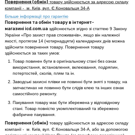
Повернення (обмін)
товару здійснюється за адресою складу
компанії - м. Київ, вул. Є.Коновальця 34-А
Більше інформації про гарантію
Повернення та обмін товару в інтернет-
магазині icd.com.ua
здійснюється згідно зі статтею 9 Закону
України «Про захист прав споживачів», якщо він належної
якості, протягом 14 (чотирнадцяти) календарних днів можна
здійснити повернення товару. Повернення товару
здійснюється за таких умов:
Товар повинен бути в оригінальному стані без ознак
використання, встановлення, вклеювання, подряпин,
потертостей, сколів, плям та ін.
Заводські захисні плівки не повинні бути зняті з товару, на
запчастинах не повинно бути слідів клею та інших ознак
самостійного ремонту.
Пакування товару має бути збережена у відповідному
стані. Товар повністю укомплектований та збережено
фабричне пакування.
Повернення (обмін)
товару здійснюється за адресою складу
компанії - м. Київ, вул. Є.Коновальця 34-А, або за допомогою