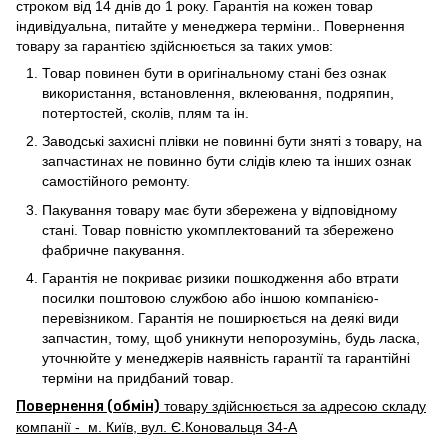
строком від 14 днів до 1 року. Гарантія на кожен товар
індивідуальна, питайте у менеджера терміни.. Повернення
товару за гарантією здійснюється за таких умов:
Товар повинен бути в оригінальному стані без ознак
використання, встановлення, вклеювання, подряпин,
потертостей, сколів, плям та ін.
Заводські захисні плівки не повинні бути зняті з товару, на
запчастинах не повинно бути слідів клею та інших ознак
самостійного ремонту.
Пакування товару має бути збережена у відповідному
стані. Товар повністю укомплектований та збережено
фабричне пакування.
Гарантія не покриває ризики пошкодження або втрати
посилки поштовою службою або іншою компанією-
перевізником. Гарантія не поширюється на деякі види
запчастин, тому, щоб уникнути непорозумінь, будь ласка,
уточнюйте у менеджерів наявність гарантії та гарантійні
терміни на придбаний товар.
Повернення (обмін)
товару здійснюється за адресою складу
компанії - м. Київ, вул. Є.Коновальця 34-А