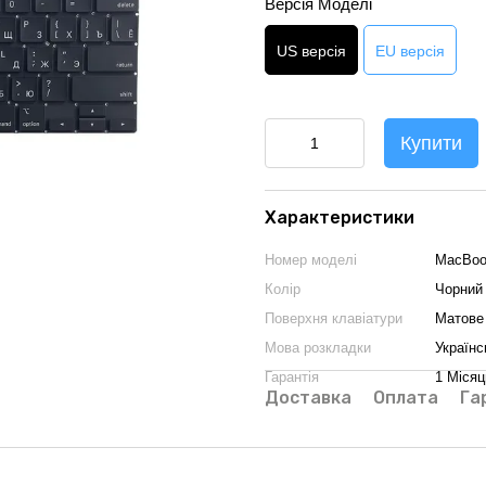
Версія Моделі
US версія
EU версія
Купити
Характеристики
Номер моделі
MacBook
Колір
Чорний
Поверхня клавіатури
Матове
Мова розкладки
Українс
Гарантія
1 Місяц
Доставка
Оплата
Га