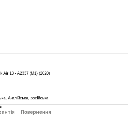
 Air 13 - A2337 (M1) (2020)
ька, Англійська, російська
ь
рантія
Повернення