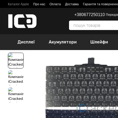
Перейти до основного контенту
Каталог Apple
Про нас
Оплата
Доставка
Гарантія та поверненн
+380677250110
Передз
Дисплеї
Акумулятори
Шлейфи