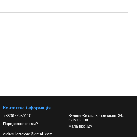
Контактна інформація
+380677250110
Вулиця Євгена Коновальця, 34а,
Київ, 02000
Передзвонити вам?
Мапа проїзду
orders.icracked@gmail.com