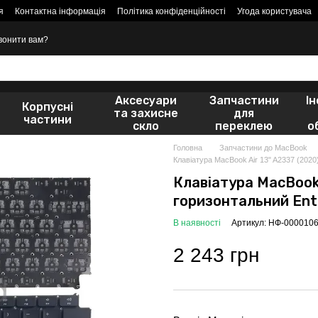
я
Контактна інформація
Політика конфіденційності
Угода користувача
вонити вам?
Аксесуари
Запчастини
І
Корпусні
та захисне
для
частини
скло
переклею
о
Головна
Запчастини до MacBook
Клавіатура MacBook Air 13" A2337 (2020)
Клавіатура MacBook 
горизонтальний Ente
В наявності
Артикул: НФ-000010
2 243 грн