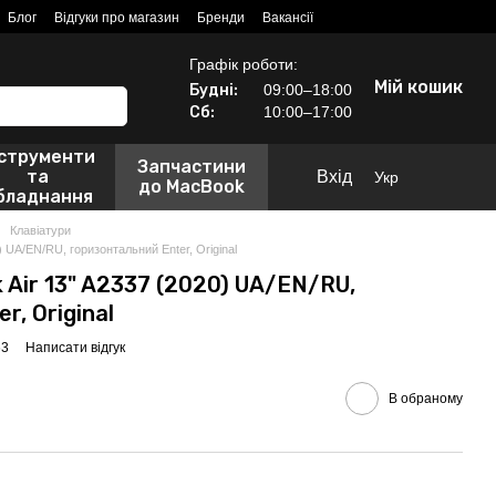
Блог
Відгуки про магазин
Бренди
Вакансії
Графік роботи:
Мій кошик
Будні:
09:00–18:00
Сб:
10:00–17:00
нструменти
Запчастини
та
Вхід
Укр
до MacBook
бладнання
Клавіатури
 UA/EN/RU, горизонтальний Enter, Original
Air 13" A2337 (2020) UA/EN/RU,
r, Original
63
Написати відгук
В обраному