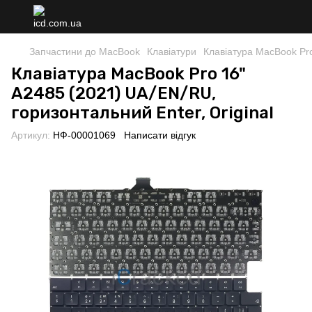
Запчастини до MacBook
Клавіатури
Клавіатура MacBook Pro
Клавіатура MacBook Pro 16"
A2485 (2021) UA/EN/RU,
горизонтальний Enter, Original
Артикул:
НФ-00001069
Написати відгук