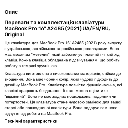
Опис
Переваги та комплектація клавіатури
MacBook Pro 16" A2485 (2021) UA/EN/RU,
Original
Ця клавіатура для MacBook Pro 16" A2485 (2021) року випуску
з українською, англійською та російською розкладками. Вона
має механізм "метелик", який забезпечує плавний і чіткий хід
клавіш. Кожна клавіша обладнана підсвічуванням, що робить
роботу в темряві зручнішою.
Клавіатура виготовлена з високоякісних матеріалів, стійких до
зношення. Вона має чорний колір, який чудово підходить до
дизайну MacBook Pro. Клавіатура повністю функціональна, всі
клавіші працюють бездоганно. Її стан можна оцінити як
"відмінний". Вона не має жодних пошкоджень, подряпин чи
потертостей. Ця клавіатура стане чудовою заміною для вашої
старої або пошкодженої клавіатури. Вона подарує вам нове
відчуття від роботи на MacBook Pro.
Технічні характеристики: