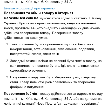
компанії - м. Київ, вул. Є.Коновальця 34-А
Більше інформації про гарантію
Повернення та обмін товару в інтернет-
магазині icd.com.ua
здійснюється згідно зі статтею 9 Закону
України «Про захист прав споживачів», якщо він належної
якості, протягом 14 (чотирнадцяти) календарних днів можна
здійснити повернення товару. Повернення товару
здійснюється за таких умов:
Товар повинен бути в оригінальному стані без ознак
використання, встановлення, вклеювання, подряпин,
потертостей, сколів, плям та ін.
Заводські захисні плівки не повинні бути зняті з товару, на
запчастинах не повинно бути слідів клею та інших ознак
самостійного ремонту.
Пакування товару має бути збережена у відповідному
стані. Товар повністю укомплектований та збережено
фабричне пакування.
Повернення (обмін)
товару здійснюється за адресою складу
компанії - м. Київ, вул. Є.Коновальця 34-А, або за допомогою
логістичної компанії Нова Пошта (за тарифами перевізника).