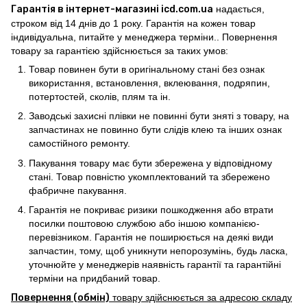
Гарантія в інтернет-магазині icd.com.ua
надається,
строком від 14 днів до 1 року. Гарантія на кожен товар
індивідуальна, питайте у менеджера терміни.. Повернення
товару за гарантією здійснюється за таких умов:
Товар повинен бути в оригінальному стані без ознак
використання, встановлення, вклеювання, подряпин,
потертостей, сколів, плям та ін.
Заводські захисні плівки не повинні бути зняті з товару, на
запчастинах не повинно бути слідів клею та інших ознак
самостійного ремонту.
Пакування товару має бути збережена у відповідному
стані. Товар повністю укомплектований та збережено
фабричне пакування.
Гарантія не покриває ризики пошкодження або втрати
посилки поштовою службою або іншою компанією-
перевізником. Гарантія не поширюється на деякі види
запчастин, тому, щоб уникнути непорозумінь, будь ласка,
уточнюйте у менеджерів наявність гарантії та гарантійні
терміни на придбаний товар.
Повернення (обмін)
товару здійснюється за адресою складу