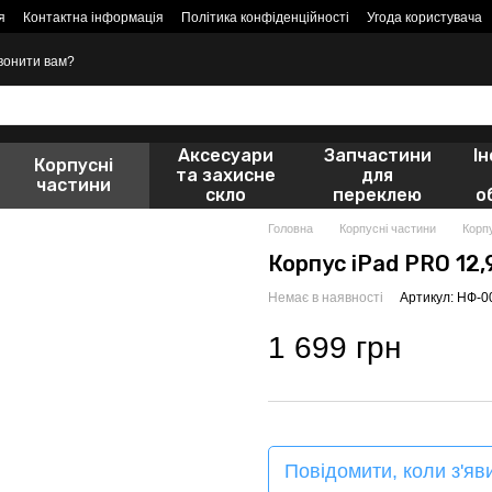
я
Контактна інформація
Політика конфіденційності
Угода користувача
вонити вам?
Аксесуари
Запчастини
І
Корпусні
та захисне
для
частини
скло
переклею
о
Головна
Корпусні частини
Корп
Корпус iPad PRO 12,
Немає в наявності
Артикул: НФ-
1 699 грн
Повідомити, коли з'яв