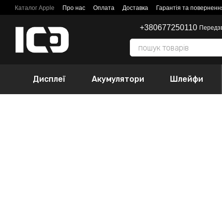
Перейти до основного контенту
Каталог Apple
Про нас
Оплата
Доставка
Гарантія та поверненн
+380677250110
Передз
Дисплеї
Акумулятори
Шлейфи