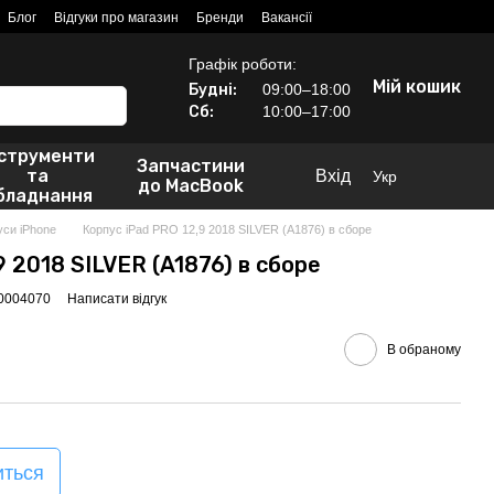
Блог
Відгуки про магазин
Бренди
Вакансії
Графік роботи:
Мій кошик
Будні:
09:00–18:00
Сб:
10:00–17:00
нструменти
Запчастини
та
Вхід
Укр
до MacBook
бладнання
уси iPhone
Корпус iPad PRO 12,9 2018 SILVER (A1876) в сборе
9 2018 SILVER (A1876) в сборе
00004070
Написати відгук
В обраному
иться