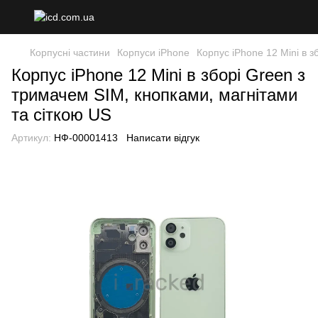
Корпусні частини
Корпуси iPhone
Корпус iPhone 12 Mini в з
Корпус iPhone 12 Mini в зборі Green з
тримачем SIM, кнопками, магнітами
та сіткою US
Артикул:
НФ-00001413
Написати відгук