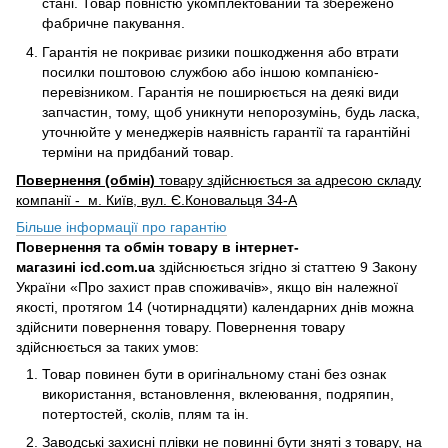
стані. Товар повністю укомплектований та збережено
фабричне пакування.
Гарантія не покриває ризики пошкодження або втрати
посилки поштовою службою або іншою компанією-
перевізником. Гарантія не поширюється на деякі види
запчастин, тому, щоб уникнути непорозумінь, будь ласка,
уточнюйте у менеджерів наявність гарантії та гарантійні
терміни на придбаний товар.
Повернення (обмін)
товару здійснюється за адресою складу
компанії - м. Київ, вул. Є.Коновальця 34-А
Більше інформації про гарантію
Повернення та обмін товару в інтернет-
магазині icd.com.ua
здійснюється згідно зі статтею 9 Закону
України «Про захист прав споживачів», якщо він належної
якості, протягом 14 (чотирнадцяти) календарних днів можна
здійснити повернення товару. Повернення товару
здійснюється за таких умов:
Товар повинен бути в оригінальному стані без ознак
використання, встановлення, вклеювання, подряпин,
потертостей, сколів, плям та ін.
Заводські захисні плівки не повинні бути зняті з товару, на