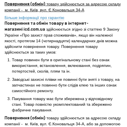
Повернення (обмін)
товару здійснюється за адресою складу
компанії - м. Київ, вул. Є.Коновальця 34-А
Більше інформації про гарантію
Повернення та обмін товару в інтернет-
магазині icd.com.ua
здійснюється згідно зі статтею 9 Закону
України «Про захист прав споживачів», якщо він належної
якості, протягом 14 (чотирнадцяти) календарних днів можна
здійснити повернення товару. Повернення товару
здійснюється за таких умов:
Товар повинен бути в оригінальному стані без ознак
використання, встановлення, вклеювання, подряпин,
потертостей, сколів, плям та ін.
Заводські захисні плівки не повинні бути зняті з товару, на
запчастинах не повинно бути слідів клею та інших ознак
самостійного ремонту.
Пакування товару має бути збережена у відповідному
стані. Товар повністю укомплектований та збережено
фабричне пакування.
Повернення (обмін)
товару здійснюється за адресою складу
компанії - м. Київ, вул. Є.Коновальця 34-А, або за допомогою