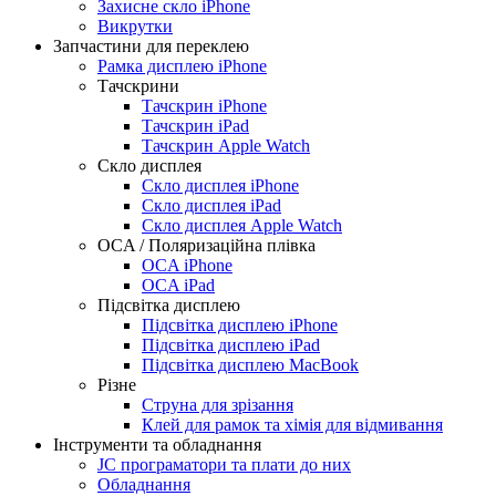
Захисне скло iPhone
Викрутки
Запчастини для переклею
Рамка дисплею iPhone
Тачскрини
Тачскрин iPhone
Тачскрин iPad
Тачскрин Apple Watch
Скло дисплея
Скло дисплея iPhone
Скло дисплея iPad
Скло дисплея Apple Watch
OCA / Поляризаційна плівка
OCA iPhone
OCA iPad
Підсвітка дисплею
Підсвітка дисплею iPhone
Підсвітка дисплею iPad
Підсвітка дисплею MacBook
Різне
Струна для зрізання
Клей для рамок та хімія для відмивання
Інструменти та обладнання
JC програматори та плати до них
Обладнання