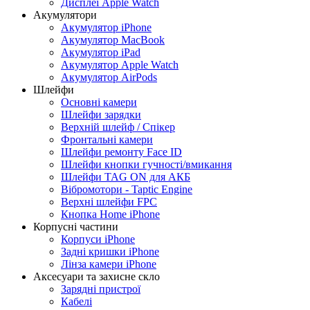
Дисплеї Apple Watch
Акумулятори
Акумулятор iPhone
Акумулятор MacBook
Акумулятор iPad
Акумулятор Apple Watch
Акумулятор AirPods
Шлейфи
Основні камери
Шлейфи зарядки
Верхній шлейф / Спікер
Фронтальні камери
Шлейфи ремонту Face ID
Шлейфи кнопки гучності/вмикання
Шлейфи TAG ON для АКБ
Вібромотори - Taptic Engine
Верхні шлейфи FPC
Кнопка Home iPhone
Корпусні частини
Корпуси iPhone
Задні кришки iPhone
Лінза камери iPhone
Аксесуари та захисне скло
Зарядні пристрої
Кабелі