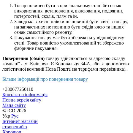
Товар повинен бути в оригінальному стані без ознак
використання, встановлення, вклеювання, подряпин,
потертостей, сколів, плям та ін.
Заводські захисні плівки не повинні бути зняті з товару,
на запчастинах не повинно бути слідів клею та інших
ознак самостійного ремонту.
Пакування товару має бути збережена у відповідному
стані. Товар повністю укомплектований та збережено
фабричне пакування.
Повернення (обмін)
товару здійснюється за адресою складу
компанії - м. Київ, вул. Є.Коновальця 34-А, або за допомогою
логістичної компанії Нова Пошта (за тарифами перевізника).
Більше інформації про повернення товару
+380677250110
Контактна інформація
Повна версія сайту
Мапа сайту
© ICD 2026
Укр
Рус
Інтернет-магазин
створений з
Хорошоп