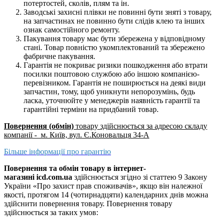
потертостей, сколів, плям та ін.
Заводські захисні плівки не повинні бути зняті з товару,
на запчастинах не повинно бути слідів клею та інших
ознак самостійного ремонту.
Пакування товару має бути збережена у відповідному
стані. Товар повністю укомплектований та збережено
фабричне пакування.
Гарантія не покриває ризики пошкодження або втрати
посилки поштовою службою або іншою компанією-
перевізником. Гарантія не поширюється на деякі види
запчастин, тому, щоб уникнути непорозумінь, будь
ласка, уточнюйте у менеджерів наявність гарантії та
гарантійні терміни на придбаний товар.
Повернення (обмін)
товару здійснюється за адресою складу
компанії - м. Київ, вул. Є.Коновальця 34-А
Більше інформації про гарантію
Повернення та обмін товару в інтернет-
магазині icd.com.ua
здійснюється згідно зі статтею 9 Закону
України «Про захист прав споживачів», якщо він належної
якості, протягом 14 (чотирнадцяти) календарних днів можна
здійснити повернення товару. Повернення товару
здійснюється за таких умов: