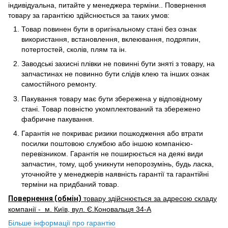
індивідуальна, питайте у менеджера терміни.. Повернення
товару за гарантією здійснюється за таких умов:
Товар повинен бути в оригінальному стані без ознак
використання, встановлення, вклеювання, подряпин,
потертостей, сколів, плям та ін.
Заводські захисні плівки не повинні бути зняті з товару, на
запчастинах не повинно бути слідів клею та інших ознак
самостійного ремонту.
Пакування товару має бути збережена у відповідному
стані. Товар повністю укомплектований та збережено
фабричне пакування.
Гарантія не покриває ризики пошкодження або втрати
посилки поштовою службою або іншою компанією-
перевізником. Гарантія не поширюється на деякі види
запчастин, тому, щоб уникнути непорозумінь, будь ласка,
уточнюйте у менеджерів наявність гарантії та гарантійні
терміни на придбаний товар.
Повернення (обмін)
товару здійснюється за адресою складу
компанії - м. Київ, вул. Є.Коновальця 34-А
Більше інформації про гарантію