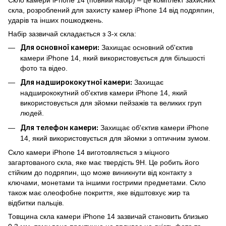
скла, розроблений для захисту камер iPhone 14 від подряпин,
ударів та інших пошкоджень.
Набір зазвичай складається з 3-х скла:
Для основної камери:
Захищає основний об'єктив
камери iPhone 14, який використовується для більшості
фото та відео.
Для надширококутної камери:
Захищає
надширококутний об'єктив камери iPhone 14, який
використовується для зйомки пейзажів та великих груп
людей.
Для телефон камери:
Захищає об'єктив камери iPhone
14, який використовується для зйомки з оптичним зумом.
Скло камери iPhone 14 виготовляється з міцного
загартованого скла, яке має твердість 9H. Це робить його
стійким до подряпин, що може виникнути від контакту з
ключами, монетами та іншими гострими предметами. Скло
також має олеофобне покриття, яке відштовхує жир та
відбитки пальців.
Товщина скла камери iPhone 14 зазвичай становить близько