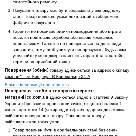
самостійного ремонту.
Пакування товару має бути збережена у відповідному
стані. Товар повністю укомплектований та збережено
фабричне пакування.
Гарантія не покриває ризики пошкодження або втрати
посилки поштовою службою або іншою компанією-
перевізником. Гарантія не поширюється на деякі види
запчастин, тому, щоб уникнути непорозумінь, будь ласка,
уточнюйте у менеджерів наявність гарантії та гарантійні
терміни на придбаний товар.
Повернення (обмін)
товару здійснюється за адресою складу
компанії - м. Київ, вул. Є.Коновальця 34-А
Більше інформації про гарантію
Повернення та обмін товару в інтернет-
магазині icd.com.ua
здійснюється згідно зі статтею 9 Закону
України «Про захист прав споживачів», якщо він належної
якості, протягом 14 (чотирнадцяти) календарних днів можна
здійснити повернення товару. Повернення товару
здійснюється за таких умов:
Товар повинен бути в оригінальному стані без ознак