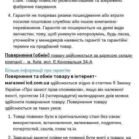
стані. Товар повністю укомплектований та збережено
фабричне пакування.
Гарантія не покриває ризики пошкодження або втрати
посилки поштовою службою або іншою компанією-
перевізником. Гарантія не поширюється на деякі види
запчастин, тому, щоб уникнути непорозумінь, будь ласка,
уточнюйте у менеджерів наявність гарантії та гарантійні
терміни на придбаний товар.
Повернення (обмін)
товару здійснюється за адресою складу
компанії - м. Київ, вул. Є.Коновальця 34-А
Більше інформації про гарантію
Повернення та обмін товару в інтернет-
магазині icd.com.ua
здійснюється згідно зі статтею 9 Закону
України «Про захист прав споживачів», якщо він належної
якості, протягом 14 (чотирнадцяти) календарних днів можна
здійснити повернення товару. Повернення товару
здійснюється за таких умов:
Товар повинен бути в оригінальному стані без ознак
використання, встановлення, вклеювання, подряпин,
потертостей, сколів, плям та ін.
Заводські захисні плівки не повинні бути зняті з товару, на