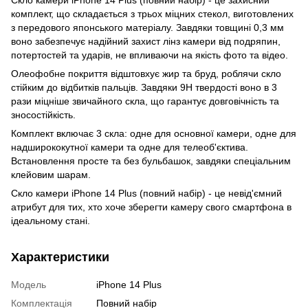
комплект, що складається з трьох міцних стекол, виготовлених
з передового японського матеріалу. Завдяки товщині 0,3 мм
воно забезпечує надійний захист лінз камери від подряпин,
потертостей та ударів, не впливаючи на якість фото та відео.
Олеофобне покриття відштовхує жир та бруд, роблячи скло
стійким до відбитків пальців. Завдяки 9H твердості воно в 3
рази міцніше звичайного скла, що гарантує довговічність та
зносостійкість.
Комплект включає 3 скла: одне для основної камери, одне для
надширококутної камери та одне для телеоб'єктива.
Встановлення просте та без бульбашок, завдяки спеціальним
клейовим шарам.
Скло камери iPhone 14 Plus (повний набір) - це невід'ємний
атрибут для тих, хто хоче зберегти камеру свого смартфона в
ідеальному стані.
Характеристики
Модель
iPhone 14 Plus
Комплектація
Повний набір