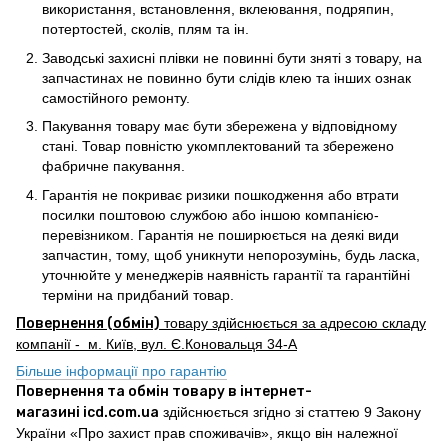
використання, встановлення, вклеювання, подряпин,
потертостей, сколів, плям та ін.
Заводські захисні плівки не повинні бути зняті з товару, на
запчастинах не повинно бути слідів клею та інших ознак
самостійного ремонту.
Пакування товару має бути збережена у відповідному
стані. Товар повністю укомплектований та збережено
фабричне пакування.
Гарантія не покриває ризики пошкодження або втрати
посилки поштовою службою або іншою компанією-
перевізником. Гарантія не поширюється на деякі види
запчастин, тому, щоб уникнути непорозумінь, будь ласка,
уточнюйте у менеджерів наявність гарантії та гарантійні
терміни на придбаний товар.
Повернення (обмін)
товару здійснюється за адресою складу
компанії - м. Київ, вул. Є.Коновальця 34-А
Більше інформації про гарантію
Повернення та обмін товару в інтернет-
магазині icd.com.ua
здійснюється згідно зі статтею 9 Закону
України «Про захист прав споживачів», якщо він належної