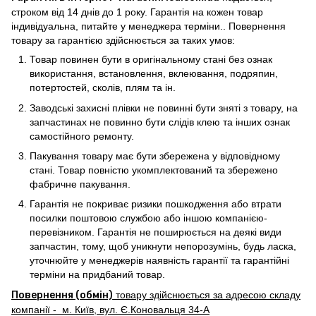
строком від 14 днів до 1 року. Гарантія на кожен товар
індивідуальна, питайте у менеджера терміни.. Повернення
товару за гарантією здійснюється за таких умов:
Товар повинен бути в оригінальному стані без ознак
використання, встановлення, вклеювання, подряпин,
потертостей, сколів, плям та ін.
Заводські захисні плівки не повинні бути зняті з товару, на
запчастинах не повинно бути слідів клею та інших ознак
самостійного ремонту.
Пакування товару має бути збережена у відповідному
стані. Товар повністю укомплектований та збережено
фабричне пакування.
Гарантія не покриває ризики пошкодження або втрати
посилки поштовою службою або іншою компанією-
перевізником. Гарантія не поширюється на деякі види
запчастин, тому, щоб уникнути непорозумінь, будь ласка,
уточнюйте у менеджерів наявність гарантії та гарантійні
терміни на придбаний товар.
Повернення (обмін)
товару здійснюється за адресою складу
компанії - м. Київ, вул. Є.Коновальця 34-А