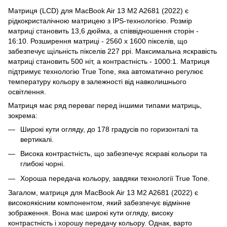
Матриця (LCD) для MacBook Air 13 M2 A2681 (2022) є
рідкокристалічною матрицею з IPS-технологією. Розмір
матриці становить 13,6 дюйма, а співвідношення сторін -
16:10. Розширення матриці - 2560 x 1600 пікселів, що
забезпечує щільність пікселів 227 ppi. Максимальна яскравість
матриці становить 500 ніт, а контрастність - 1000:1. Матриця
підтримує технологію True Tone, яка автоматично регулює
температуру кольору в залежності від навколишнього
освітлення.
Матриця має ряд переваг перед іншими типами матриць,
зокрема:
Широкі кути огляду, до 178 градусів по горизонталі та
вертикалі.
Висока контрастність, що забезпечує яскраві кольори та
глибокі чорні.
Хороша передача кольору, завдяки технології True Tone.
Загалом, матриця для MacBook Air 13 M2 A2681 (2022) є
високоякісним компонентом, який забезпечує відмінне
зображення. Вона має широкі кути огляду, високу
контрастність і хорошу передачу кольору. Однак, варто