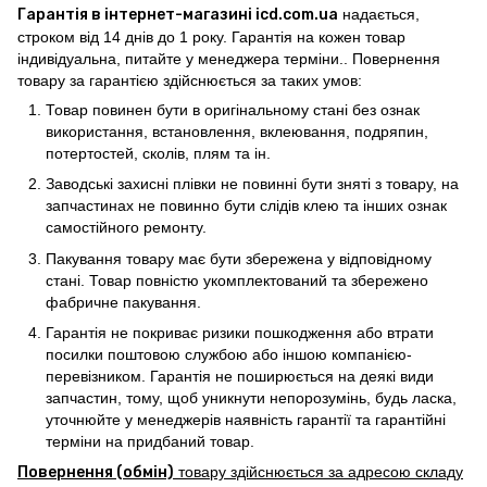
Гарантія в інтернет-магазині icd.com.ua
надається,
строком від 14 днів до 1 року. Гарантія на кожен товар
індивідуальна, питайте у менеджера терміни.. Повернення
товару за гарантією здійснюється за таких умов:
Товар повинен бути в оригінальному стані без ознак
використання, встановлення, вклеювання, подряпин,
потертостей, сколів, плям та ін.
Заводські захисні плівки не повинні бути зняті з товару, на
запчастинах не повинно бути слідів клею та інших ознак
самостійного ремонту.
Пакування товару має бути збережена у відповідному
стані. Товар повністю укомплектований та збережено
фабричне пакування.
Гарантія не покриває ризики пошкодження або втрати
посилки поштовою службою або іншою компанією-
перевізником. Гарантія не поширюється на деякі види
запчастин, тому, щоб уникнути непорозумінь, будь ласка,
уточнюйте у менеджерів наявність гарантії та гарантійні
терміни на придбаний товар.
Повернення (обмін)
товару здійснюється за адресою складу