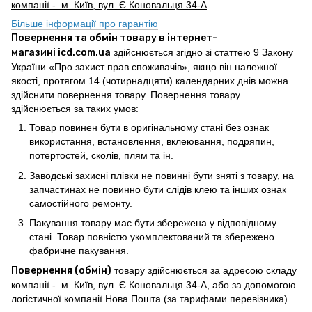
компанії - м. Київ, вул. Є.Коновальця 34-А
Більше інформації про гарантію
Повернення та обмін товару в інтернет-
магазині icd.com.ua
здійснюється згідно зі статтею 9 Закону
України «Про захист прав споживачів», якщо він належної
якості, протягом 14 (чотирнадцяти) календарних днів можна
здійснити повернення товару. Повернення товару
здійснюється за таких умов:
Товар повинен бути в оригінальному стані без ознак
використання, встановлення, вклеювання, подряпин,
потертостей, сколів, плям та ін.
Заводські захисні плівки не повинні бути зняті з товару, на
запчастинах не повинно бути слідів клею та інших ознак
самостійного ремонту.
Пакування товару має бути збережена у відповідному
стані. Товар повністю укомплектований та збережено
фабричне пакування.
Повернення (обмін)
товару здійснюється за адресою складу
компанії - м. Київ, вул. Є.Коновальця 34-А, або за допомогою
логістичної компанії Нова Пошта (за тарифами перевізника).