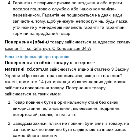
Гарантія не покриває ризики пошкодження або втрати
посилки поштовою службою або іншою компанією-
перевізником. Гарантія не поширюється на деякі види
запчастин, тому, щоб уникнути непорозумінь, будь ласка,
уточнюйте у менеджерів наявність гарантії та гарантійні
терміни на придбаний товар.
Повернення (обмін)
товару здійснюється за адресою складу
компанії - м. Київ, вул. Є.Коновальця 34-А
Більше інформації про гарантію
Повернення та обмін товару в інтернет-
магазині icd.com.ua
здійснюється згідно зі статтею 9 Закону
України «Про захист прав споживачів», якщо він належної
якості, протягом 14 (чотирнадцяти) календарних днів можна
здійснити повернення товару. Повернення товару
здійснюється за таких умов:
Товар повинен бути в оригінальному стані без ознак
використання, встановлення, вклеювання, подряпин,
потертостей, сколів, плям та ін.
Заводські захисні плівки не повинні бути зняті з товару, на
запчастинах не повинно бути слідів клею та інших ознак
самостійного ремонту.