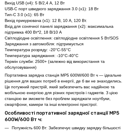
Вихід USB (x4): 5 В/2,4 А, 12 Вт
USB-С порт швидкого заряджання 3.0 (x1): 18 Вт
Тип-C 3.0 (x1): 65 Вт
Вихід прикурювача (x1): 12 В, 10 А, 120 Вт.
Вхід для сонячної панелі заряджання (x2): максимальна
підтримка 400 Вт*2, 18 В/10 А
Світлодіодне освітлення: світлодіодне освітлення 5 Вт/SOS
Заряджання з автомобіля: підтримується
Температура розряду: -20°C-55°C
Температура заряджання: -10°C-40°C
Термін служби: 2500+ (залежно від використання та
обслуговування)
Портативна зарядна станція MP5 600W/600 Вт ч — ідеальне
рішення для ваших потреб в енергії, де б ви не знаходились.
Це потужний пристрій, який забезпечить вас надійною та
мобільною енергією для різних пристроїв і гаджетів. З цією
станцією ви зможете без проблем заряджати ноутбуки,
смартфони, камери та інші електронні пристрої.
Особливості портативної зарядної станції MP5
600W/600 Вт ч:
Потужність 600 Вт: Забезпечує швидку зарядку більшості