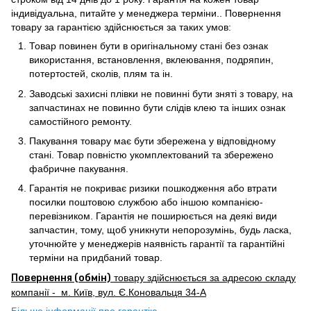
індивідуальна, питайте у менеджера терміни.. Повернення
товару за гарантією здійснюється за таких умов:
Товар повинен бути в оригінальному стані без ознак
використання, встановлення, вклеювання, подряпин,
потертостей, сколів, плям та ін.
Заводські захисні плівки не повинні бути зняті з товару, на
запчастинах не повинно бути слідів клею та інших ознак
самостійного ремонту.
Пакування товару має бути збережена у відповідному
стані. Товар повністю укомплектований та збережено
фабричне пакування.
Гарантія не покриває ризики пошкодження або втрати
посилки поштовою службою або іншою компанією-
перевізником. Гарантія не поширюється на деякі види
запчастин, тому, щоб уникнути непорозумінь, будь ласка,
уточнюйте у менеджерів наявність гарантії та гарантійні
терміни на придбаний товар.
Повернення (обмін)
товару здійснюється за адресою складу
компанії - м. Київ, вул. Є.Коновальця 34-А
Більше інформації про гарантію