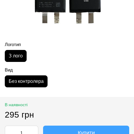
Логотип
З лого
Вид
Без контролера
В наявності
295 грн
Купити