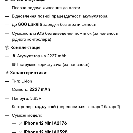
Плавна подача живлення до плати
Відновлення повної працездатності акумулятора
До
800 циклів
зарядки без втрати ємності
Сумісність із iOS без виведення помилок (за наявності
рідного контролера)
📦
Комплектація:
🔋 Акумулятор на 2227 mAh
📘 Інструкція користувача (за наявності)
📌
Характеристики:
Тип: Li-Ion
Ємність:
2227 mAh
Напруга: 3.83V
Контролер:
відсутній
(переноситься зі старої батареї)
Сумісні моделі:
✅
iPhone 12 Mini A2176
✅
iPhone 12 Mini A2398