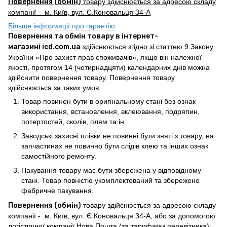
Повернення (обмін)
товару здійснюється за адресою складу
компанії - м. Київ, вул. Є.Коновальця 34-А
Більше інформації про гарантію
Повернення та обмін товару в інтернет-
магазині icd.com.ua
здійснюється згідно зі статтею 9 Закону
України «Про захист прав споживачів», якщо він належної
якості, протягом 14 (чотирнадцяти) календарних днів можна
здійснити повернення товару. Повернення товару
здійснюється за таких умов:
Товар повинен бути в оригінальному стані без ознак
використання, встановлення, вклеювання, подряпин,
потертостей, сколів, плям та ін.
Заводські захисні плівки не повинні бути зняті з товару, на
запчастинах не повинно бути слідів клею та інших ознак
самостійного ремонту.
Пакування товару має бути збережена у відповідному
стані. Товар повністю укомплектований та збережено
фабричне пакування.
Повернення (обмін)
товару здійснюється за адресою складу
компанії - м. Київ, вул. Є.Коновальця 34-А, або за допомогою
логістичної компанії Нова Пошта (за тарифами перевізника).