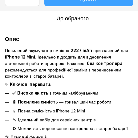
До обраного
Опис
Посилений акумулятор ємністю
2227 mAh
призначений для
iPhone 12 Mini
. Ідеально підходить для відновлення
автономної роботи пристрою. Важливо:
без контролера
—
рекомендується для професійної заміни з перенесенням
контролера зі старої батареї.
✨
Ключові переваги:
✅
Висока
якість
з точним калібруванням
🔋
Посилена ємність
— триваліший час роботи
📱 Повна сумісність з iPhone 12 Mini
🔧 Ідеальний вибір для сервісних центрів
♻️ Можливість перенесення контролера зі старої батареї
🛠️
Основні функції: