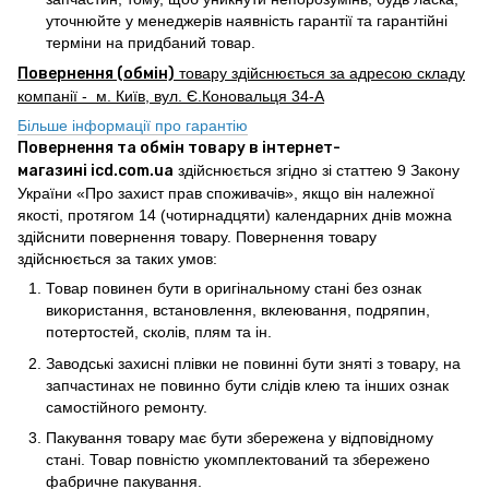
уточнюйте у менеджерів наявність гарантії та гарантійні
терміни на придбаний товар.
Повернення (обмін)
товару здійснюється за адресою складу
компанії - м. Київ, вул. Є.Коновальця 34-А
Більше інформації про гарантію
Повернення та обмін товару в інтернет-
магазині icd.com.ua
здійснюється згідно зі статтею 9 Закону
України «Про захист прав споживачів», якщо він належної
якості, протягом 14 (чотирнадцяти) календарних днів можна
здійснити повернення товару. Повернення товару
здійснюється за таких умов:
Товар повинен бути в оригінальному стані без ознак
використання, встановлення, вклеювання, подряпин,
потертостей, сколів, плям та ін.
Заводські захисні плівки не повинні бути зняті з товару, на
запчастинах не повинно бути слідів клею та інших ознак
самостійного ремонту.
Пакування товару має бути збережена у відповідному
стані. Товар повністю укомплектований та збережено
фабричне пакування.