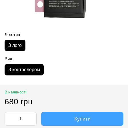
Логотип
З лого
Вид
З контролером
В наявності
680 грн
Купити