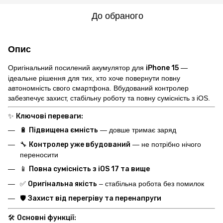
До обраного
Опис
Оригінальний посилений акумулятор для
iPhone 15
—
ідеальне рішення для тих, хто хоче повернути повну
автономність свого смартфона. Вбудований контролер
забезпечує захист, стабільну роботу та повну сумісність з iOS.
✨
Ключові переваги:
🔋
Підвищена ємність
— довше тримає заряд
🔧
Контролер уже вбудований
— не потрібно нічого
переносити
📱
Повна сумісність з iOS 17 та вище
✅
Оригінальна якість
– стабільна робота без помилок
🛡️
Захист від перегріву та перенапруги
🛠️
Основні функції: