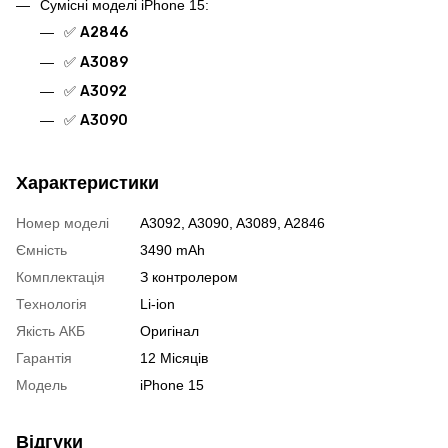
Сумісні моделі iPhone 15:
✅
A2846
✅
A3089
✅
A3092
✅
A3090
Характеристики
Номер моделі
A3092, A3090, A3089, A2846
Ємність
3490 mAh
Комплектація
З контролером
Технологія
Li-ion
Якість АКБ
Оригінал
Гарантія
12 Місяців
Модель
iPhone 15
Відгуки