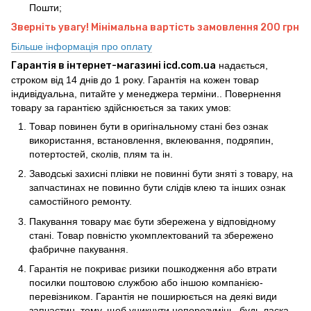
Пошти;
Зверніть увагу! Мінімальна вартість замовлення 200 грн
Більше інформація про оплату
Гарантія в інтернет-магазині icd.com.ua
надається,
строком від 14 днів до 1 року. Гарантія на кожен товар
індивідуальна, питайте у менеджера терміни.. Повернення
товару за гарантією здійснюється за таких умов:
Товар повинен бути в оригінальному стані без ознак
використання, встановлення, вклеювання, подряпин,
потертостей, сколів, плям та ін.
Заводські захисні плівки не повинні бути зняті з товару, на
запчастинах не повинно бути слідів клею та інших ознак
самостійного ремонту.
Пакування товару має бути збережена у відповідному
стані. Товар повністю укомплектований та збережено
фабричне пакування.
Гарантія не покриває ризики пошкодження або втрати
посилки поштовою службою або іншою компанією-
перевізником. Гарантія не поширюється на деякі види
запчастин, тому, щоб уникнути непорозумінь, будь ласка,