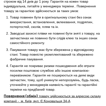
строком від 14 днів до 1 року. Гарантія на кожен товар
індивідуальна, питайте у менеджера терміни.. Повернення
товару за гарантією здійснюється за таких умов:
Товар повинен бути в оригінальному стані без ознак
використання, встановлення, вклеювання, подряпин,
потертостей, сколів, плям та ін.
Заводські захисні плівки не повинні бути зняті з товару, на
запчастинах не повинно бути слідів клею та інших ознак
самостійного ремонту.
Пакування товару має бути збережена у відповідному
стані. Товар повністю укомплектований та збережено
фабричне пакування.
Гарантія не покриває ризики пошкодження або втрати
посилки поштовою службою або іншою компанією-
перевізником. Гарантія не поширюється на деякі види
запчастин, тому, щоб уникнути непорозумінь, будь ласка,
уточнюйте у менеджерів наявність гарантії та гарантійні
терміни на придбаний товар.
Повернення (обмін)
товару здійснюється за адресою складу
компанії - м. Київ, вул. Є.Коновальця 34-А