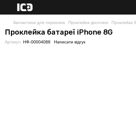
Запчастини для переклею
Проклейка дисплею
Проклейка б
Проклейка батареї iPhone 8G
Артикул:
НФ-00004088
Написати відгук