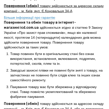
Повернення (обмін)
товару здійснюється за адресою складу
компанії - м. Київ, вул. Є.Коновальця 34-А
Більше інформації про гарантію
Повернення та обмін товару в інтернет-
магазині icd.com.ua
здійснюється згідно зі статтею 9 Закону
України «Про захист прав споживачів», якщо він належної
якості, протягом 14 (чотирнадцяти) календарних днів можна
здійснити повернення товару. Повернення товару
здійснюється за таких умов:
Товар повинен бути в оригінальному стані без ознак
використання, встановлення, вклеювання, подряпин,
потертостей, сколів, плям та ін.
Заводські захисні плівки не повинні бути зняті з товару, на
запчастинах не повинно бути слідів клею та інших ознак
самостійного ремонту.
Пакування товару має бути збережена у відповідному
стані. Товар повністю укомплектований та збережено
фабричне пакування.
Повернення (обмін)
товару здійснюється за адресою складу
компанії - м. Київ, вул. Є.Коновальця 34-А, або за допомогою