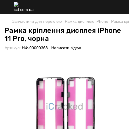
Запчастини для переклею
Рамка дисплею iPhone
Рамка кр
Рамка кріплення дисплея iPhone
11 Pro, чорна
Артикул:
НФ-00000368
Написати відгук