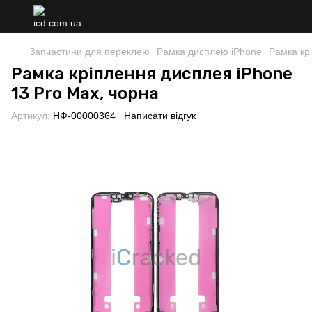
Запчастини для переклею
Рамка дисплею iPhone
Рамка кр
Рамка кріплення дисплея iPhone
13 Pro Max, чорна
Артикул:
НФ-00000364
Написати відгук