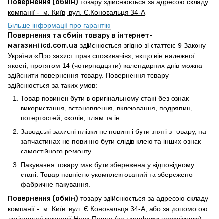
Повернення (обмін)
товару здійснюється за адресою складу
компанії - м. Київ, вул. Є.Коновальця 34-А
Більше інформації про гарантію
Повернення та обмін товару в інтернет-
магазині icd.com.ua
здійснюється згідно зі статтею 9 Закону
України «Про захист прав споживачів», якщо він належної
якості, протягом 14 (чотирнадцяти) календарних днів можна
здійснити повернення товару. Повернення товару
здійснюється за таких умов:
Товар повинен бути в оригінальному стані без ознак
використання, встановлення, вклеювання, подряпин,
потертостей, сколів, плям та ін.
Заводські захисні плівки не повинні бути зняті з товару, на
запчастинах не повинно бути слідів клею та інших ознак
самостійного ремонту.
Пакування товару має бути збережена у відповідному
стані. Товар повністю укомплектований та збережено
фабричне пакування.
Повернення (обмін)
товару здійснюється за адресою складу
компанії - м. Київ, вул. Є.Коновальця 34-А, або за допомогою
логістичної компанії Нова Пошта (за тарифами перевізника).