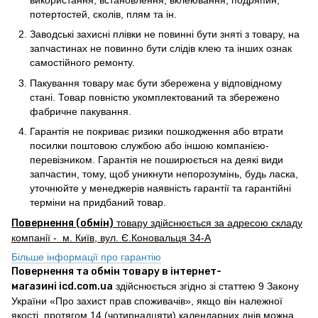
потертостей, сколів, плям та ін.
Заводські захисні плівки не повинні бути зняті з товару, на
запчастинах не повинно бути слідів клею та інших ознак
самостійного ремонту.
Пакування товару має бути збережена у відповідному
стані. Товар повністю укомплектований та збережено
фабричне пакування.
Гарантія не покриває ризики пошкодження або втрати
посилки поштовою службою або іншою компанією-
перевізником. Гарантія не поширюється на деякі види
запчастин, тому, щоб уникнути непорозумінь, будь ласка,
уточнюйте у менеджерів наявність гарантії та гарантійні
терміни на придбаний товар.
Повернення (обмін)
товару здійснюється за адресою складу
компанії - м. Київ, вул. Є.Коновальця 34-А
Більше інформації про гарантію
Повернення та обмін товару в інтернет-
магазині icd.com.ua
здійснюється згідно зі статтею 9 Закону
України «Про захист прав споживачів», якщо він належної
якості, протягом 14 (чотирнадцяти) календарних днів можна