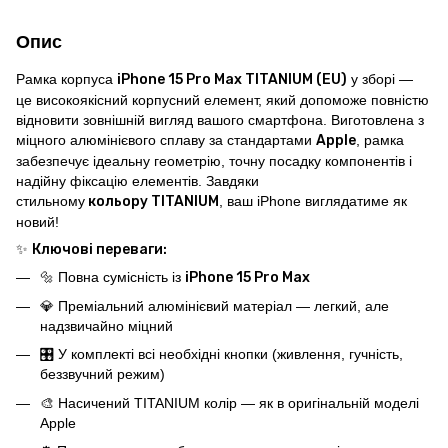
Опис
Рамка корпуса
iPhone 15 Pro Max
TITANIUM
(EU)
у зборі —
це високоякісний корпусний елемент, який допоможе повністю
відновити зовнішній вигляд вашого смартфона. Виготовлена з
міцного алюмінієвого сплаву за стандартами
Apple
, рамка
забезпечує ідеальну геометрію, точну посадку компонентів і
надійну фіксацію елементів. Завдяки
стильному
кольору
TITANIUM
, ваш iPhone виглядатиме як
новий!
✨
Ключові переваги:
🔩 Повна сумісність із
iPhone 15 Pro Max
💎 Преміальний алюмінієвий матеріал — легкий, але
надзвичайно міцний
🎛️ У комплекті всі необхідні кнопки (живлення, гучність,
беззвучний режим)
🎨 Насичений TITANIUM колір — як в оригінальній моделі
Apple