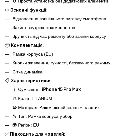
⚙️ Проста установка без додаткових елементів
⚙️
Основні функції:
Відновлення зовнішнього вигляду смартфона
Захист внутрішніх компонентів
Зручність під час ремонту або заміни корпусу
📦
Комплектація:
Рамка корпуса (EU)
Кнопки живлення, гучності, беззвучного режиму
Сітка динаміка
📋
Характеристики:
📱 Сумісність:
iPhone 15 Pro Max
🎨 Колір: TITANIUM
🧩 Матеріал: Алюмінієвий сплав + пластик
🔧 Тип: Рамка корпуса у зборі
🌍 Регіон: EU
✅
Підходить для моделей: