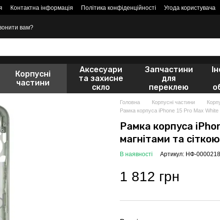
я
Контактна інформація
Політика конфіденційності
Угода користувача
вонити вам?
Аксесуари
Запчастини
І
Корпусні
та захисне
для
частини
скло
переклею
о
Головна
Корпусні частини
Корп
Рамка корпуса iPhone 15 Pro Max White 
Рамка корпуса iPhon
магнітами та сіткою
В наявності
Артикул: НФ-000021
1 812 грн