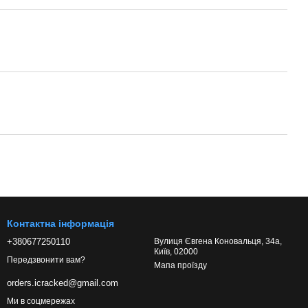
Контактна інформація
+380677250110
Вулиця Євгена Коновальця, 34а,
Київ, 02000
Передзвонити вам?
Мапа проїзду
orders.icracked@gmail.com
Ми в соцмережах