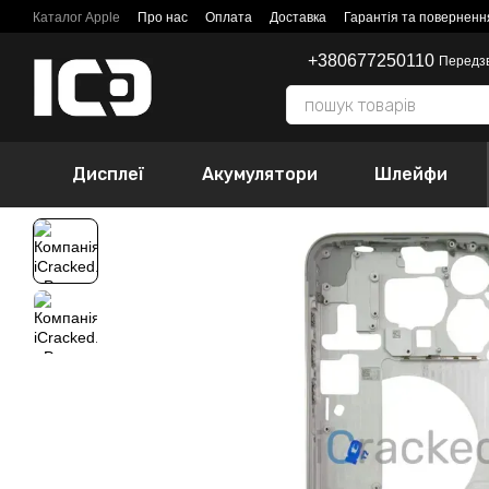
Перейти до основного контенту
Каталог Apple
Про нас
Оплата
Доставка
Гарантія та поверненн
+380677250110
Передз
Дисплеї
Акумулятори
Шлейфи