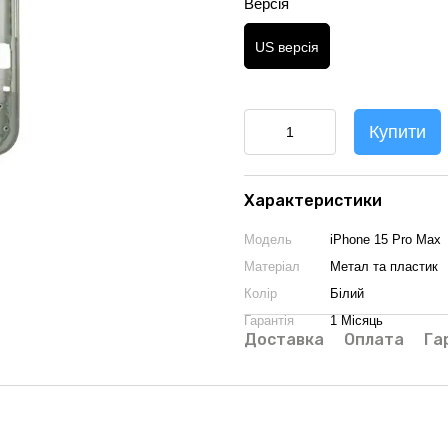
Версія
US версія
Купити
Характеристики
Модель
iPhone 15 Pro Max
Матеріал
Метал та пластик
Колір
Білий
Гарантія
1 Місяць
Доставка
Оплата
Га