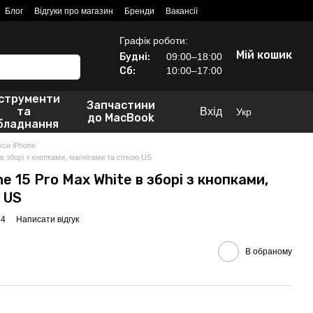
Блог
Відгуки про магазин
Бренди
Вакансії
Графік роботи:
Мій кошик
Будні:
09:00–18:00
Сб:
10:00–17:00
нструменти
Запчастини
та
Вхід
Укр
до MacBook
бладнання
уси iPhone
в зборі з кнопками, магнітами та сіткою US
e 15 Pro Max White в зборі з кнопками,
 US
84
Написати відгук
В обраному