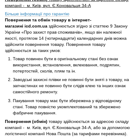
компанії - м. Київ, вул. Є.Коновальця 34-А
Більше інформації про гарантію
Повернення та обмін товару в інтернет-
магазині icd.com.ua
здійснюється згідно зі статтею 9 Закону
України «Про захист прав споживачів», якщо він належної
якості, протягом 14 (чотирнадцяти) календарних днів можна
здійснити повернення товару. Повернення товару
здійснюється за таких умов:
Товар повинен бути в оригінальному стані без ознак
використання, встановлення, вклеювання, подряпин,
потертостей, сколів, плям та ін.
Заводські захисні плівки не повинні бути зняті з товару, на
запчастинах не повинно бути слідів клею та інших ознак
самостійного ремонту.
Пакування товару має бути збережена у відповідному
стані. Товар повністю укомплектований та збережено
фабричне пакування.
Повернення (обмін)
товару здійснюється за адресою складу
компанії - м. Київ, вул. Є.Коновальця 34-А, або за допомогою
логістичної компанії Нова Пошта (за тарифами перевізника).