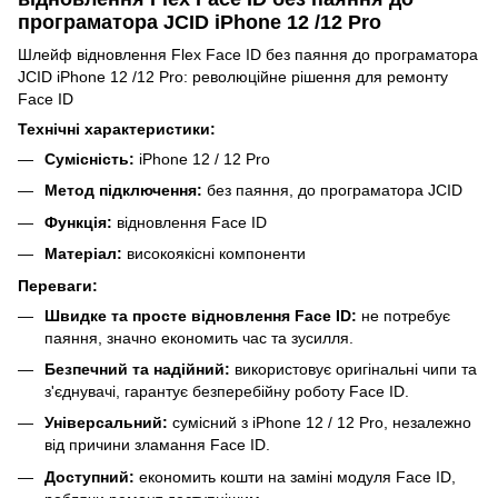
програматора JCID iPhone 12 /12 Pro
Шлейф відновлення Flex Face ID без паяння до програматора
JCID iPhone 12 /12 Pro: революційне рішення для ремонту
Face ID
Технічні характеристики:
Сумісність:
iPhone 12 / 12 Pro
Метод підключення:
без паяння, до програматора JCID
Функція:
відновлення Face ID
Матеріал:
високоякісні компоненти
Переваги:
Швидке та просте відновлення Face ID:
не потребує
паяння, значно економить час та зусилля.
Безпечний та надійний:
використовує оригінальні чипи та
з'єднувачі, гарантує безперебійну роботу Face ID.
Універсальний:
сумісний з iPhone 12 / 12 Pro, незалежно
від причини зламання Face ID.
Доступний:
економить кошти на заміні модуля Face ID,