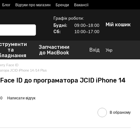
Блог
Відгуки про магазин
Бренди
Вакансії
Графік роботи:
Мій кошик
Будні:
09:00–18:00
Сб:
10:00–17:00
нструменти
Запчастини
та
Вхід
Укр
до MacBook
бладнання
ту Face ID
тора JCID iPhone 14 /14 Plus
Face ID до програматора JCID iPhone 14
50
Написати відгук
В обраному