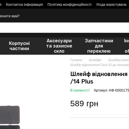
я
Контактна інформація
Політика конфіденційності
Угода користувача
вонити вам?
Аксесуари
Запчастини
І
Корпусні
та захисне
для
частини
скло
переклею
о
Головна
Шлейфи
Шлейфи ремон
Шлейф відновлення Face ID до програма
Шлейф відновлення 
/14 Plus
В наявності
Артикул: НФ-000017
589 грн