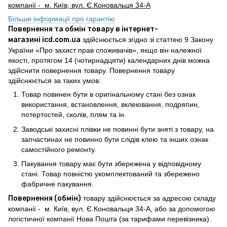
компанії - м. Київ, вул. Є.Коновальця 34-А
Більше інформації про гарантію
Повернення та обмін товару в інтернет-
магазині icd.com.ua
здійснюється згідно зі статтею 9 Закону
України «Про захист прав споживачів», якщо він належної
якості, протягом 14 (чотирнадцяти) календарних днів можна
здійснити повернення товару. Повернення товару
здійснюється за таких умов:
Товар повинен бути в оригінальному стані без ознак
використання, встановлення, вклеювання, подряпин,
потертостей, сколів, плям та ін.
Заводські захисні плівки не повинні бути зняті з товару, на
запчастинах не повинно бути слідів клею та інших ознак
самостійного ремонту.
Пакування товару має бути збережена у відповідному
стані. Товар повністю укомплектований та збережено
фабричне пакування.
Повернення (обмін)
товару здійснюється за адресою складу
компанії - м. Київ, вул. Є.Коновальця 34-А, або за допомогою
логістичної компанії Нова Пошта (за тарифами перевізника).