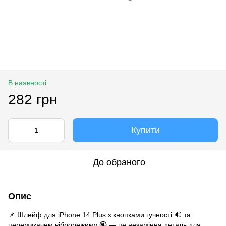
В наявності
282 грн
Купити
До обраного
Опис
📌 Шлейф для iPhone 14 Plus з кнопками гучності 🔊 та
перемикачем віброрежиму 🔇 — це незамінна деталь для