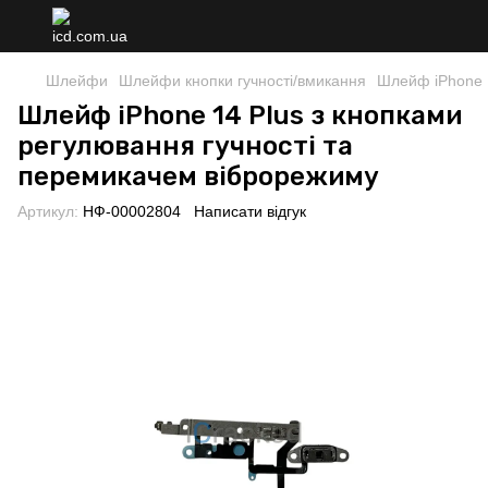
Шлейфи
Шлейфи кнопки гучності/вмикання
Шлейф iPhone 1
Шлейф iPhone 14 Plus з кнопками
регулювання гучності та
перемикачем віброрежиму
Артикул:
НФ-00002804
Написати відгук