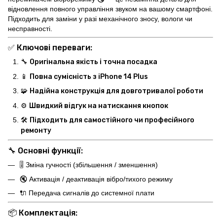
відновлення повного управління звуком на вашому смартфоні.
Підходить для заміни у разі механічного зносу, вологи чи
несправності.
✅
Ключові переваги:
🔧
Оригінальна якість і точна посадка
📱
Повна сумісність з iPhone 14 Plus
🧩
Надійна конструкція для довготривалої роботи
⚙️
Швидкий відгук на натискання кнопок
🛠️
Підходить для самостійного чи професійного
ремонту
🔧
Основні функції:
🎚️ Зміна гучності (збільшення / зменшення)
🔇 Активація / деактивація вібро/тихого режиму
🔌 Передача сигналів до системної плати
📦
Комплектація: