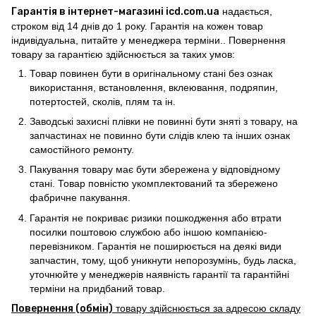
Гарантія в інтернет-магазині icd.com.ua
надається,
строком від 14 днів до 1 року. Гарантія на кожен товар
індивідуальна, питайте у менеджера терміни.. Повернення
товару за гарантією здійснюється за таких умов:
Товар повинен бути в оригінальному стані без ознак
використання, встановлення, вклеювання, подряпин,
потертостей, сколів, плям та ін.
Заводські захисні плівки не повинні бути зняті з товару, на
запчастинах не повинно бути слідів клею та інших ознак
самостійного ремонту.
Пакування товару має бути збережена у відповідному
стані. Товар повністю укомплектований та збережено
фабричне пакування.
Гарантія не покриває ризики пошкодження або втрати
посилки поштовою службою або іншою компанією-
перевізником. Гарантія не поширюється на деякі види
запчастин, тому, щоб уникнути непорозумінь, будь ласка,
уточнюйте у менеджерів наявність гарантії та гарантійні
терміни на придбаний товар.
Повернення (обмін)
товару здійснюється за адресою складу