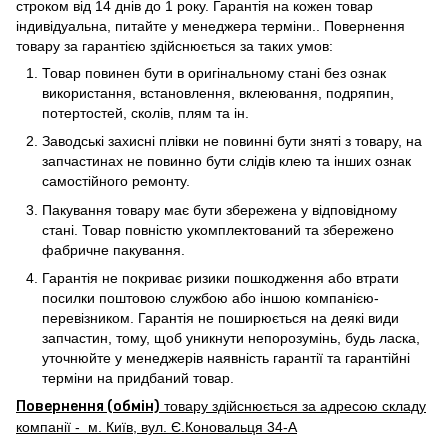
строком від 14 днів до 1 року. Гарантія на кожен товар
індивідуальна, питайте у менеджера терміни.. Повернення
товару за гарантією здійснюється за таких умов:
Товар повинен бути в оригінальному стані без ознак
використання, встановлення, вклеювання, подряпин,
потертостей, сколів, плям та ін.
Заводські захисні плівки не повинні бути зняті з товару, на
запчастинах не повинно бути слідів клею та інших ознак
самостійного ремонту.
Пакування товару має бути збережена у відповідному
стані. Товар повністю укомплектований та збережено
фабричне пакування.
Гарантія не покриває ризики пошкодження або втрати
посилки поштовою службою або іншою компанією-
перевізником. Гарантія не поширюється на деякі види
запчастин, тому, щоб уникнути непорозумінь, будь ласка,
уточнюйте у менеджерів наявність гарантії та гарантійні
терміни на придбаний товар.
Повернення (обмін)
товару здійснюється за адресою складу
компанії - м. Київ, вул. Є.Коновальця 34-А