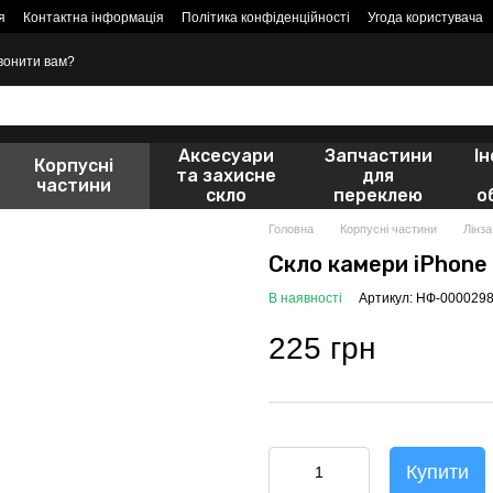
я
Контактна інформація
Політика конфіденційності
Угода користувача
вонити вам?
Аксесуари
Запчастини
І
Корпусні
та захисне
для
частини
скло
переклею
о
Головна
Корпусні частини
Лінза
Скло камери iPhone 
В наявності
Артикул: НФ-000029
225 грн
Купити