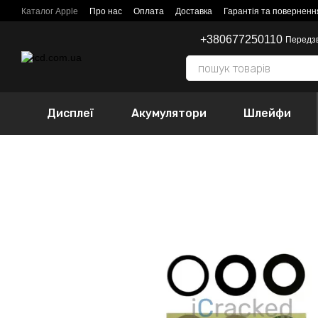
Перейти до основного контенту
Каталог Apple
Про нас
Оплата
Доставка
Гарантія та поверненн
+380677250110
Передз
Дисплеї
Акумулятори
Шлейфи