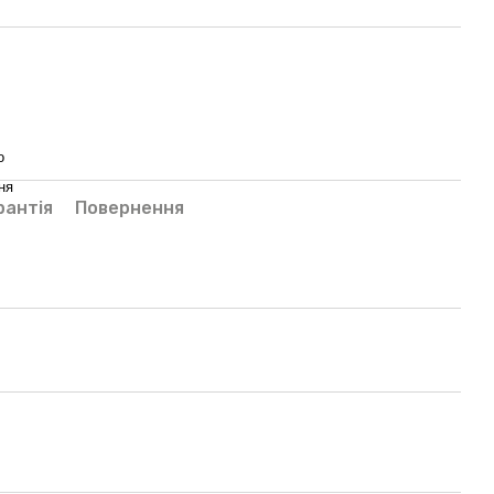
о
ня
рантія
Повернення