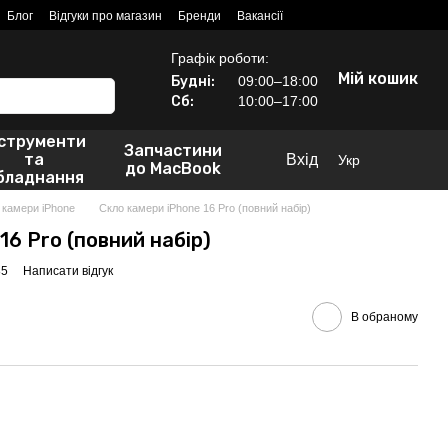
Блог
Відгуки про магазин
Бренди
Вакансії
Графік роботи:
Мій кошик
Будні:
09:00–18:00
Сб:
10:00–17:00
нструменти
Запчастини
та
Вхід
Укр
до MacBook
бладнання
 камери iPhone
Скло камери iPhone 16 Pro (повний набір)
16 Pro (повний набір)
85
Написати відгук
В обраному