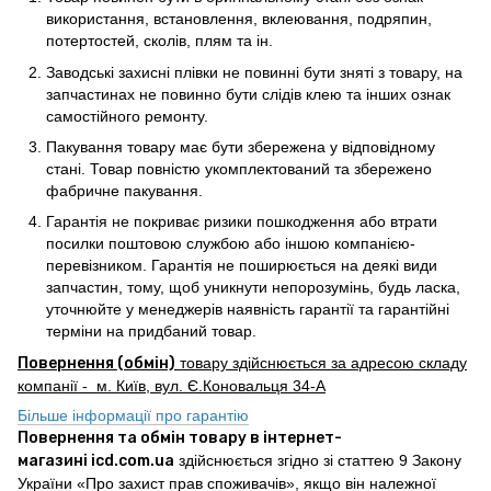
використання, встановлення, вклеювання, подряпин,
потертостей, сколів, плям та ін.
Заводські захисні плівки не повинні бути зняті з товару, на
запчастинах не повинно бути слідів клею та інших ознак
самостійного ремонту.
Пакування товару має бути збережена у відповідному
стані. Товар повністю укомплектований та збережено
фабричне пакування.
Гарантія не покриває ризики пошкодження або втрати
посилки поштовою службою або іншою компанією-
перевізником. Гарантія не поширюється на деякі види
запчастин, тому, щоб уникнути непорозумінь, будь ласка,
уточнюйте у менеджерів наявність гарантії та гарантійні
терміни на придбаний товар.
Повернення (обмін)
товару здійснюється за адресою складу
компанії - м. Київ, вул. Є.Коновальця 34-А
Більше інформації про гарантію
Повернення та обмін товару в інтернет-
магазині icd.com.ua
здійснюється згідно зі статтею 9 Закону
України «Про захист прав споживачів», якщо він належної