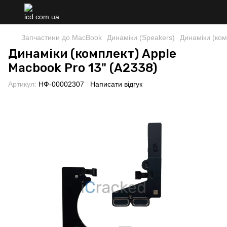
Запчастини до MacBook
Динаміки (Speakers)
Динаміки (ком
Динаміки (комплект) Apple
Macbook Pro 13" (A2338)
Артикул:
НФ-00002307
Написати відгук