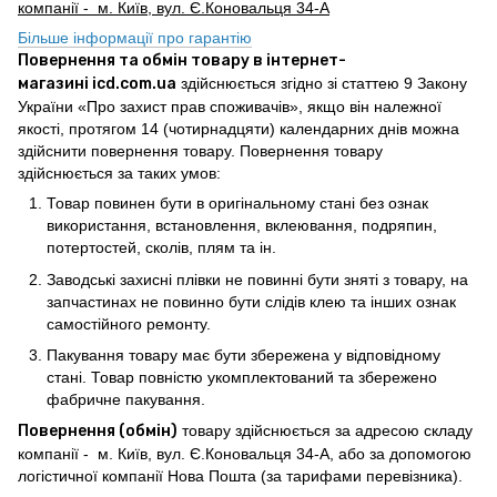
компанії - м. Київ, вул. Є.Коновальця 34-А
Більше інформації про гарантію
Повернення та обмін товару в інтернет-
магазині icd.com.ua
здійснюється згідно зі статтею 9 Закону
України «Про захист прав споживачів», якщо він належної
якості, протягом 14 (чотирнадцяти) календарних днів можна
здійснити повернення товару. Повернення товару
здійснюється за таких умов:
Товар повинен бути в оригінальному стані без ознак
використання, встановлення, вклеювання, подряпин,
потертостей, сколів, плям та ін.
Заводські захисні плівки не повинні бути зняті з товару, на
запчастинах не повинно бути слідів клею та інших ознак
самостійного ремонту.
Пакування товару має бути збережена у відповідному
стані. Товар повністю укомплектований та збережено
фабричне пакування.
Повернення (обмін)
товару здійснюється за адресою складу
компанії - м. Київ, вул. Є.Коновальця 34-А, або за допомогою
логістичної компанії Нова Пошта (за тарифами перевізника).