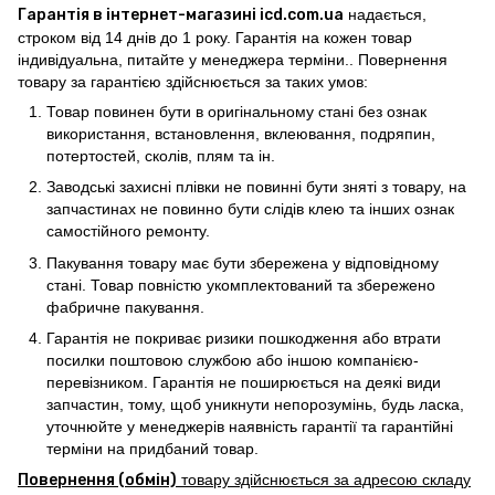
Гарантія в інтернет-магазині icd.com.ua
надається,
строком від 14 днів до 1 року. Гарантія на кожен товар
індивідуальна, питайте у менеджера терміни.. Повернення
товару за гарантією здійснюється за таких умов:
Товар повинен бути в оригінальному стані без ознак
використання, встановлення, вклеювання, подряпин,
потертостей, сколів, плям та ін.
Заводські захисні плівки не повинні бути зняті з товару, на
запчастинах не повинно бути слідів клею та інших ознак
самостійного ремонту.
Пакування товару має бути збережена у відповідному
стані. Товар повністю укомплектований та збережено
фабричне пакування.
Гарантія не покриває ризики пошкодження або втрати
посилки поштовою службою або іншою компанією-
перевізником. Гарантія не поширюється на деякі види
запчастин, тому, щоб уникнути непорозумінь, будь ласка,
уточнюйте у менеджерів наявність гарантії та гарантійні
терміни на придбаний товар.
Повернення (обмін)
товару здійснюється за адресою складу