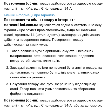
Повернення (обмін)
товару здійснюється за адресою складу
компанії - м. Київ, вул. Є.Коновальця 34-А
Більше інформації про гарантію
Повернення та обмін товару в інтернет-
магазині icd.com.ua
здійснюється згідно зі статтею 9 Закону
України «Про захист прав споживачів», якщо він належної
якості, протягом 14 (чотирнадцяти) календарних днів можна
здійснити повернення товару. Повернення товару
здійснюється за таких умов:
Товар повинен бути в оригінальному стані без ознак
використання, встановлення, вклеювання, подряпин,
потертостей, сколів, плям та ін.
Заводські захисні плівки не повинні бути зняті з товару, на
запчастинах не повинно бути слідів клею та інших ознак
самостійного ремонту.
Пакування товару має бути збережена у відповідному
стані. Товар повністю укомплектований та збережено
фабричне пакування.
Повернення (обмін)
товару здійснюється за адресою складу
компанії - м. Київ, вул. Є.Коновальця 34-А, або за допомогою