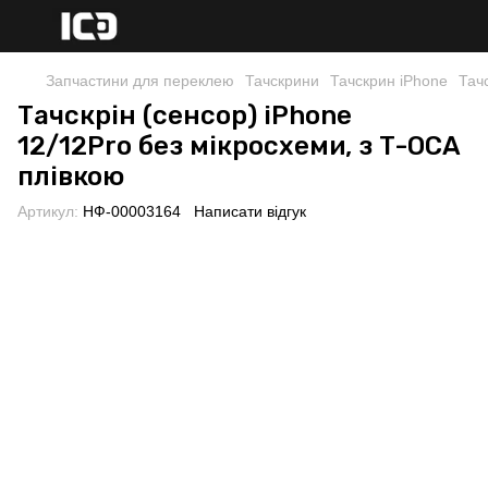
Запчастини для переклею
Тачскрини
Тачскрин iPhone
Тач
Тачскрін (сенсор) iPhone
12/12Pro без мікросхеми, з T-OCA
плівкою
Артикул:
НФ-00003164
Написати відгук