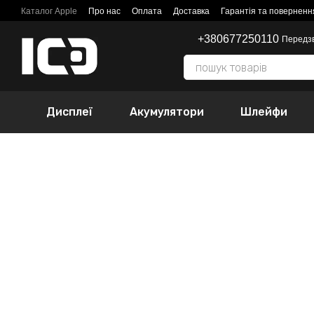
Перейти до основного контенту
Каталог Apple
Про нас
Оплата
Доставка
Гарантія та поверненн
+380677250110
Передз
Дисплеї
Акумулятори
Шлейфи