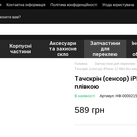
я
Контактна інформація
Політика конфіденційності
Угода користувача
вонити вам?
Аксесуари
Запчастини
І
Корпусні
та захисне
для
частини
скло
переклею
о
Головна
Запчастини для переклею
Тачскрін (сенсор) iPhone 12 Mini без м
Тачскрін (сенсор) iP
плівкою
В наявності
Артикул: НФ-000021
589 грн