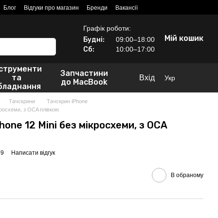
Блог
Відгуки про магазин
Бренди
Вакансії
Графік роботи:
Мій кошик
Будні:
09:00–18:00
Сб:
10:00–17:00
нструменти
Запчастини
та
Вхід
Укр
до MacBook
бладнання
Тачскрини
Тачскрин iPhone
ікросхеми, з OCA плівкою
hone 12 Mini без мікросхеми, з OCA
59
Написати відгук
В обраному