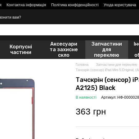
я
Контактна інформація
Політика конфіденційності
Угода користувача
вонити вам?
Аксесуари
Запчастини
І
Корпусні
та захисне
для
частини
скло
переклею
о
Головна
Запчастини для переклею
Тачскрін (сенсор) iPad Mini 5 Original, 
Тачскрін (сенсор) iPa
A2125) Black
В наявності
Артикул: НФ-000002
363 грн