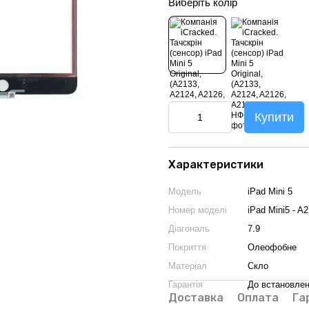
Виберіть колір
Купити
Характеристики
Модель
iPad Mini 5
Номер моделі
iPad Mini5 - A
Діагональ
7.9
Покриття
Олеофобне
Матеріал
Скло
Гарантія
До встановле
Доставка
Оплата
Га