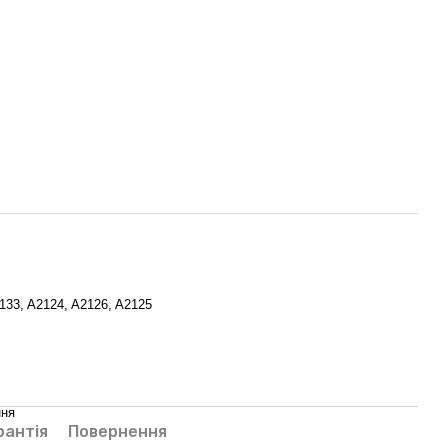
2133, A2124, A2126, A2125
ння
рантія
Повернення