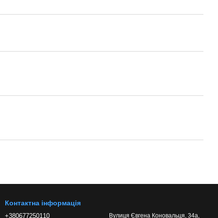
Контактна інформація
+380677250110
Вулиця Євгена Коновальця, 34а,