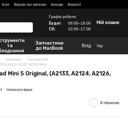
Блог
Відгуки про магазин
Бренди
Вакансії
Графік роботи:
Мій кошик
Будні:
09:00–18:00
Сб:
10:00–17:00
нструменти
Запчастини
та
Вхід
Укр
до MacBook
бладнання
Тачскрини
Тачскрин iPad
(A2133, A2124, A2126, A2125) Black
d Mini 5 Original, (A2133, A2124, A2126,
84
Написати відгук
В обраному