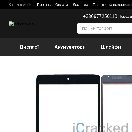
Перейти до основного контенту
Каталог Apple
Про нас
Оплата
Доставка
Гарантія та поверненн
+380677250110
Передз
Дисплеї
Акумулятори
Шлейфи