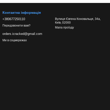
Контактна інформація
+380677250110
Вулиця Євгена Коновальця, 34а,
Київ, 02000
Передзвонити вам?
Мапа проїзду
orders.icracked@gmail.com
Ми в соцмережах