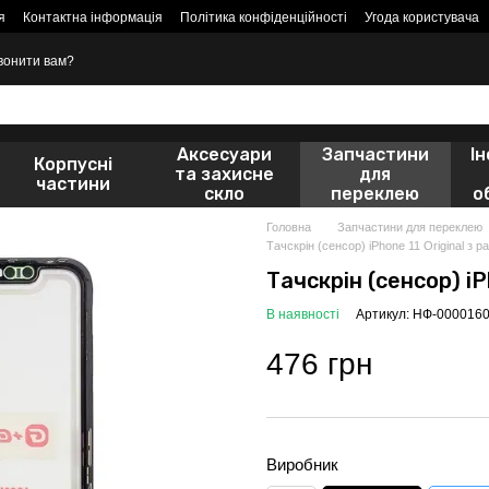
я
Контактна інформація
Політика конфіденційності
Угода користувача
вонити вам?
Аксесуари
Запчастини
І
Корпусні
та захисне
для
частини
скло
переклею
о
Головна
Запчастини для переклею
Тачскрін (сенсор) iPhone 11 Original з
Тачскрін (сенсор) i
В наявності
Артикул: НФ-000016
476 грн
Виробник