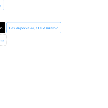
y
ою
Без мікросхеми, з OCA плівкою
вки