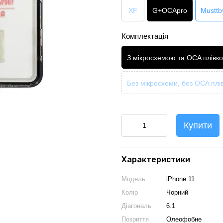
XF
G+OCApro
Musttb
Комплектація
З мікросхемою та OCA плівк
Без мікросхеми, без OCA плі
Купити
Характеристики
Модель
iPhone 11
Колір
Чорний
Діагональ
6.1
Покриття
Олеофобне