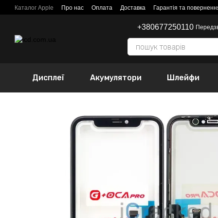
Перейти до основного контенту
Каталог Apple
Про нас
Оплата
Доставка
Гарантія та поверненн
+380677250110
Передз
Дисплеї
Акумулятори
Шлейфи