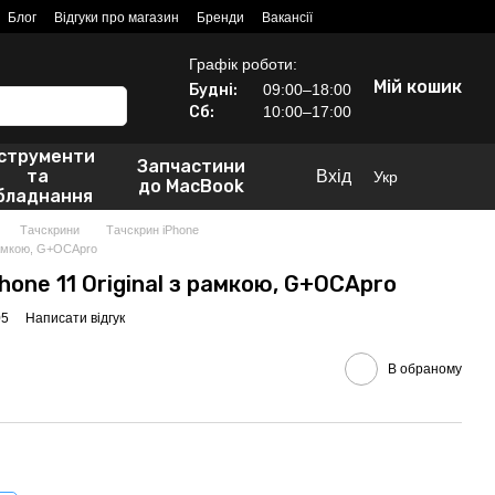
Блог
Відгуки про магазин
Бренди
Вакансії
Графік роботи:
Мій кошик
Будні:
09:00–18:00
Сб:
10:00–17:00
нструменти
Запчастини
та
Вхід
Укр
до MacBook
бладнання
Тачскрини
Тачскрин iPhone
 рамкою, G+OCApro
Phone 11 Original з рамкою, G+OCApro
05
Написати відгук
В обраному