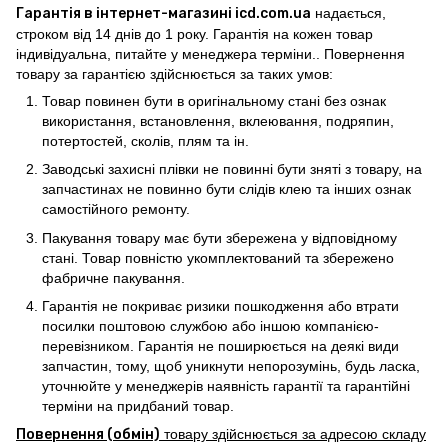
Гарантія в інтернет-магазині icd.com.ua
надається,
строком від 14 днів до 1 року. Гарантія на кожен товар
індивідуальна, питайте у менеджера терміни.. Повернення
товару за гарантією здійснюється за таких умов:
Товар повинен бути в оригінальному стані без ознак
використання, встановлення, вклеювання, подряпин,
потертостей, сколів, плям та ін.
Заводські захисні плівки не повинні бути зняті з товару, на
запчастинах не повинно бути слідів клею та інших ознак
самостійного ремонту.
Пакування товару має бути збережена у відповідному
стані. Товар повністю укомплектований та збережено
фабричне пакування.
Гарантія не покриває ризики пошкодження або втрати
посилки поштовою службою або іншою компанією-
перевізником. Гарантія не поширюється на деякі види
запчастин, тому, щоб уникнути непорозумінь, будь ласка,
уточнюйте у менеджерів наявність гарантії та гарантійні
терміни на придбаний товар.
Повернення (обмін)
товару здійснюється за адресою складу