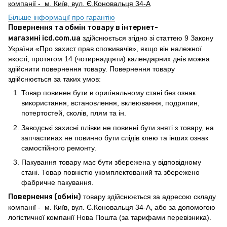
компанії - м. Київ, вул. Є.Коновальця 34-А
Більше інформації про гарантію
Повернення та обмін товару в інтернет-
магазині icd.com.ua
здійснюється згідно зі статтею 9 Закону
України «Про захист прав споживачів», якщо він належної
якості, протягом 14 (чотирнадцяти) календарних днів можна
здійснити повернення товару. Повернення товару
здійснюється за таких умов:
Товар повинен бути в оригінальному стані без ознак
використання, встановлення, вклеювання, подряпин,
потертостей, сколів, плям та ін.
Заводські захисні плівки не повинні бути зняті з товару, на
запчастинах не повинно бути слідів клею та інших ознак
самостійного ремонту.
Пакування товару має бути збережена у відповідному
стані. Товар повністю укомплектований та збережено
фабричне пакування.
Повернення (обмін)
товару здійснюється за адресою складу
компанії - м. Київ, вул. Є.Коновальця 34-А, або за допомогою
логістичної компанії Нова Пошта (за тарифами перевізника).