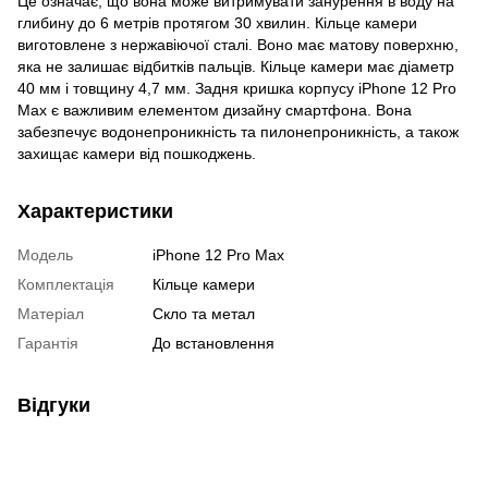
Це означає, що вона може витримувати занурення в воду на
глибину до 6 метрів протягом 30 хвилин. Кільце камери
виготовлене з нержавіючої сталі. Воно має матову поверхню,
яка не залишає відбитків пальців. Кільце камери має діаметр
40 мм і товщину 4,7 мм. Задня кришка корпусу iPhone 12 Pro
Max є важливим елементом дизайну смартфона. Вона
забезпечує водонепроникність та пилонепроникність, а також
захищає камери від пошкоджень.
Характеристики
Модель
iPhone 12 Pro Max
Комплектація
Кільце камери
Матеріал
Скло та метал
Гарантія
До встановлення
Відгуки