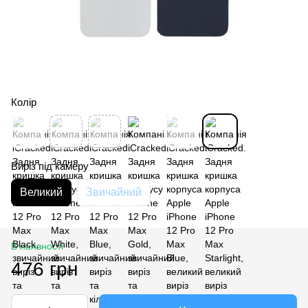
Колір
Виріз під камеру
Великий
Звичайний
В наявності
476 грн