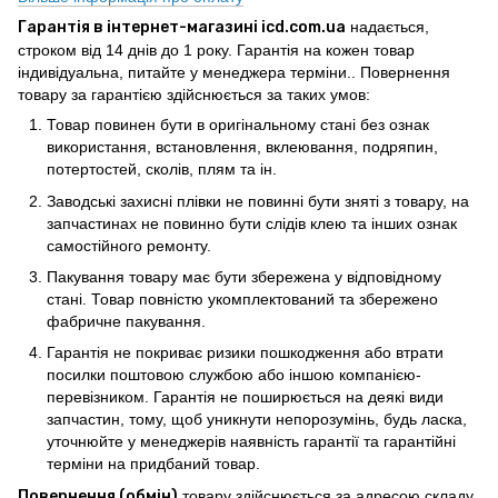
Гарантія в інтернет-магазині icd.com.ua
надається,
строком від 14 днів до 1 року. Гарантія на кожен товар
індивідуальна, питайте у менеджера терміни.. Повернення
товару за гарантією здійснюється за таких умов:
Товар повинен бути в оригінальному стані без ознак
використання, встановлення, вклеювання, подряпин,
потертостей, сколів, плям та ін.
Заводські захисні плівки не повинні бути зняті з товару, на
запчастинах не повинно бути слідів клею та інших ознак
самостійного ремонту.
Пакування товару має бути збережена у відповідному
стані. Товар повністю укомплектований та збережено
фабричне пакування.
Гарантія не покриває ризики пошкодження або втрати
посилки поштовою службою або іншою компанією-
перевізником. Гарантія не поширюється на деякі види
запчастин, тому, щоб уникнути непорозумінь, будь ласка,
уточнюйте у менеджерів наявність гарантії та гарантійні
терміни на придбаний товар.
Повернення (обмін)
товару здійснюється за адресою складу