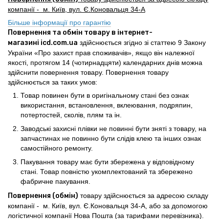
компанії - м. Київ, вул. Є.Коновальця 34-А
Більше інформації про гарантію
Повернення та обмін товару в інтернет-
магазині icd.com.ua
здійснюється згідно зі статтею 9 Закону
України «Про захист прав споживачів», якщо він належної
якості, протягом 14 (чотирнадцяти) календарних днів можна
здійснити повернення товару. Повернення товару
здійснюється за таких умов:
Товар повинен бути в оригінальному стані без ознак
використання, встановлення, вклеювання, подряпин,
потертостей, сколів, плям та ін.
Заводські захисні плівки не повинні бути зняті з товару, на
запчастинах не повинно бути слідів клею та інших ознак
самостійного ремонту.
Пакування товару має бути збережена у відповідному
стані. Товар повністю укомплектований та збережено
фабричне пакування.
Повернення (обмін)
товару здійснюється за адресою складу
компанії - м. Київ, вул. Є.Коновальця 34-А, або за допомогою
логістичної компанії Нова Пошта (за тарифами перевізника).