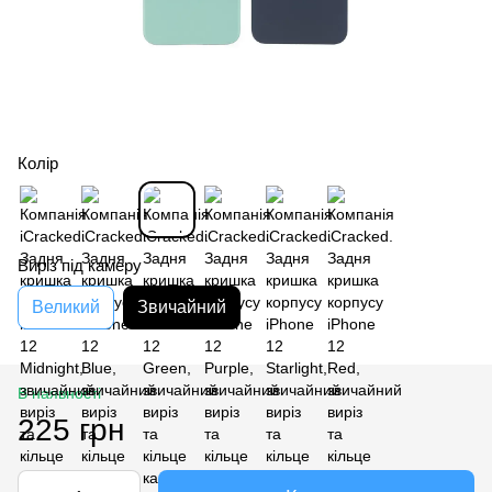
Колір
Виріз під камеру
Великий
Звичайний
В наявності
225 грн