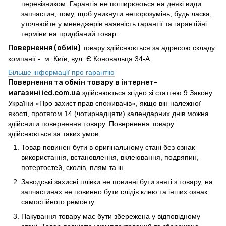
перевізником. Гарантія не поширюється на деякі види
запчастин, тому, щоб уникнути непорозумінь, будь ласка,
уточнюйте у менеджерів наявність гарантії та гарантійні
терміни на придбаний товар.
Повернення (обмін)
товару здійснюється за адресою складу
компанії - м. Київ, вул. Є.Коновальця 34-А
Більше інформації про гарантію
Повернення та обмін товару в інтернет-
магазині icd.com.ua
здійснюється згідно зі статтею 9 Закону
України «Про захист прав споживачів», якщо він належної
якості, протягом 14 (чотирнадцяти) календарних днів можна
здійснити повернення товару. Повернення товару
здійснюється за таких умов:
Товар повинен бути в оригінальному стані без ознак
використання, встановлення, вклеювання, подряпин,
потертостей, сколів, плям та ін.
Заводські захисні плівки не повинні бути зняті з товару, на
запчастинах не повинно бути слідів клею та інших ознак
самостійного ремонту.
Пакування товару має бути збережена у відповідному