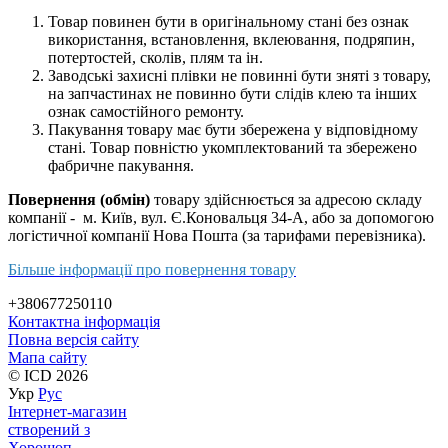
Товар повинен бути в оригінальному стані без ознак
використання, встановлення, вклеювання, подряпин,
потертостей, сколів, плям та ін.
Заводські захисні плівки не повинні бути зняті з товару,
на запчастинах не повинно бути слідів клею та інших
ознак самостійного ремонту.
Пакування товару має бути збережена у відповідному
стані. Товар повністю укомплектований та збережено
фабричне пакування.
Повернення (обмін)
товару здійснюється за адресою складу
компанії - м. Київ, вул. Є.Коновальця 34-А, або за допомогою
логістичної компанії Нова Пошта (за тарифами перевізника).
Більше інформації про повернення товару
+380677250110
Контактна інформація
Повна версія сайту
Мапа сайту
© ICD 2026
Укр
Рус
Інтернет-магазин
створений з
Хорошоп