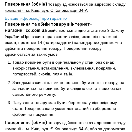
Повернення (обмін)
товару здійснюється за адресою складу
компанії - м. Київ, вул. Є.Коновальця 34-А
Більше інформації про гарантію
Повернення та обмін товару в інтернет-
магазині icd.com.ua
здійснюється згідно зі статтею 9 Закону
України «Про захист прав споживачів», якщо він належної
якості, протягом 14 (чотирнадцяти) календарних днів можна
здійснити повернення товару. Повернення товару
здійснюється за таких умов:
Товар повинен бути в оригінальному стані без ознак
використання, встановлення, вклеювання, подряпин,
потертостей, сколів, плям та ін.
Заводські захисні плівки не повинні бути зняті з товару, на
запчастинах не повинно бути слідів клею та інших ознак
самостійного ремонту.
Пакування товару має бути збережена у відповідному
стані. Товар повністю укомплектований та збережено
фабричне пакування.
Повернення (обмін)
товару здійснюється за адресою складу
компанії - м. Київ, вул. Є.Коновальця 34-А, або за допомогою