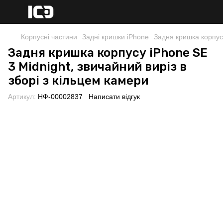
Корпусні частини
Задні кришки iPhone
Задня кришка корпусу
Задня кришка корпусу iPhone SE
3 Midnight, звичайний виріз в
зборі з кільцем камери
Артикул:
НФ-00002837
Написати відгук