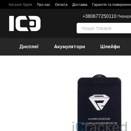
Перейти до основного контенту
Каталог Apple
Про нас
Оплата
Доставка
Гарантія та поверненн
+380677250110
Передз
Дисплеї
Акумулятори
Шлейфи