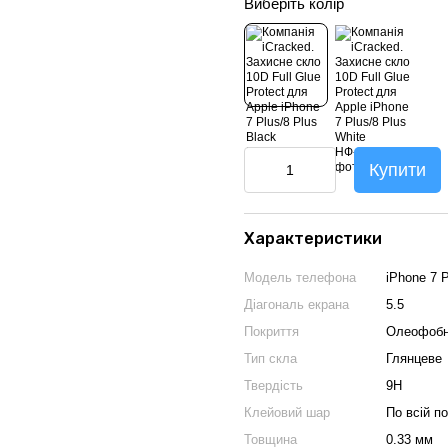
Виберіть колір
Купити
Характеристики
Модель телефона
iPhone 7 P
Діагональ екрана
5.5
Покриття
Олеофоб
Тип скла
Глянцеве
Твердість
9Н
Клейовий шар
По всій п
Товщина
0.33 мм