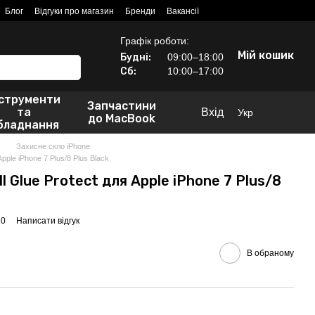
Блог
Відгуки про магазин
Бренди
Вакансії
Графік роботи:
Мій кошик
Будні:
09:00–18:00
Сб:
10:00–17:00
нструменти
Запчастини
та
Вхід
Укр
до MacBook
бладнання
Захисне скло iPhone
pple iPhone 7 Plus/8 Plus Black
l Glue Protect для Apple iPhone 7 Plus/8
20
Написати відгук
В обраному