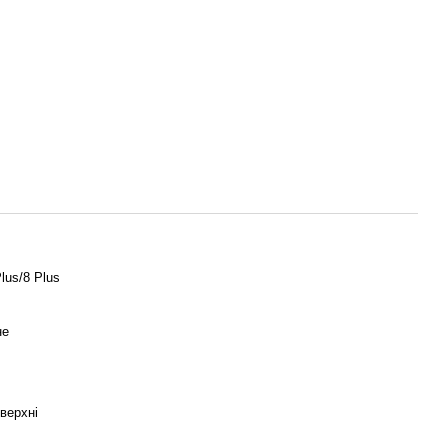
lus/8 Plus
не
оверхні