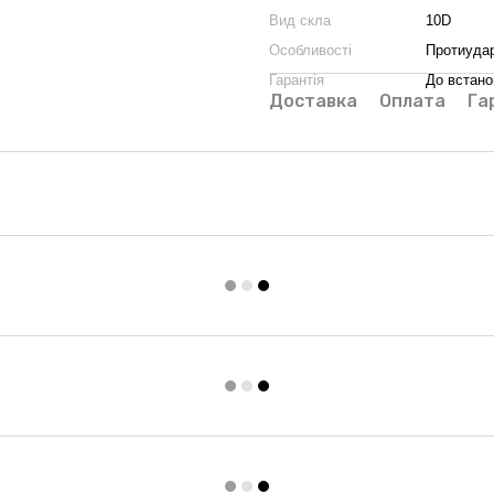
Вид скла
10D
Особливості
Протиудар
Гарантія
До встан
Доставка
Оплата
Га