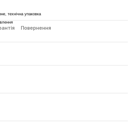
не, технічна упаковка
овлення
рантія
Повернення