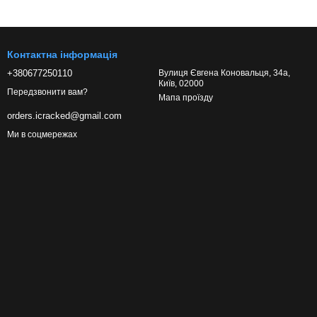
Контактна інформація
+380677250110
Вулиця Євгена Коновальця, 34а,
Київ, 02000
Передзвонити вам?
Мапа проїзду
orders.icracked@gmail.com
Ми в соцмережах