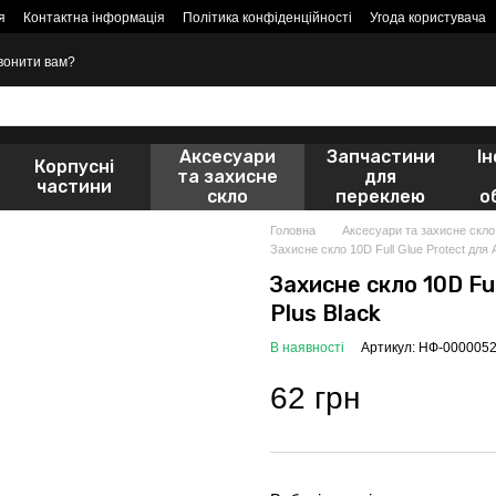
я
Контактна інформація
Політика конфіденційності
Угода користувача
вонити вам?
Аксесуари
Запчастини
І
Корпусні
та захисне
для
частини
скло
переклею
о
Головна
Аксесуари та захисне скло
Захисне скло 10D Full Glue Protect для A
Захисне скло 10D Ful
Plus Black
В наявності
Артикул: НФ-000005
62 грн